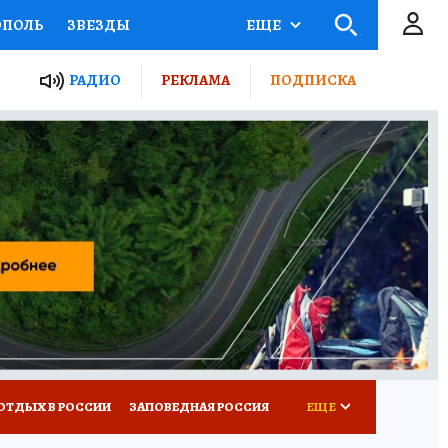
ОПОЛЬ
ЗВЕЗДЫ
ЕЩЕ
ЬНЫЕ ПРОЕКТЫ РОССИИ
РАДИО
РЕКЛАМА
ПОДПИСКА
КРЕТЫ
ПУТЕВОДИТЕЛЬ
 ЖЕЛЕЗА
ТУРИЗМ
ВСЕ О КП
РАДИО КП
ОТДЫХ В РОССИИ
ЗАПОВЕДНАЯ РОССИЯ
ЕЩЕ