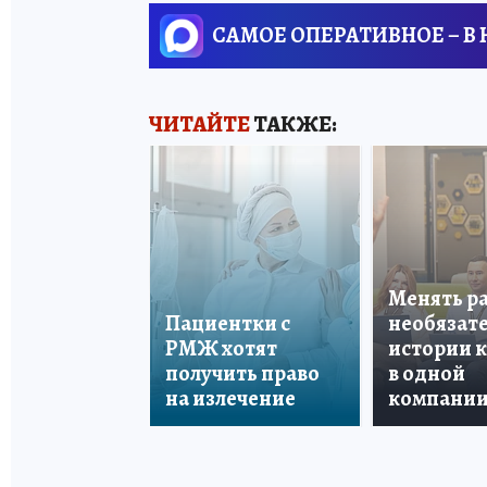
САМОЕ ОПЕРАТИВНОЕ – В
ЧИТАЙТЕ
ТАКЖЕ:
Менять р
Пациентки с
необязате
РМЖ хотят
истории 
получить право
в одной
на излечение
компани