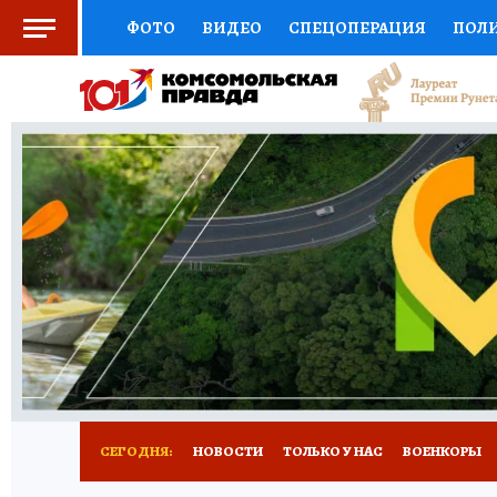
ФОТО
ВИДЕО
СПЕЦОПЕРАЦИЯ
ПОЛ
ЗДОРОВЬЕ
СОЦПОДДЕРЖКА
НАУКА
ВЫБОР ЭКСПЕРТОВ
ДОКТОР
ФИНАНС
КНИЖНАЯ ПОЛКА
ПРОГНОЗЫ НА СПОРТ
ПРЕСС-ЦЕНТР
НЕДВИЖИМОСТЬ
ТЕЛЕ
КОЛЛЕКЦИИ
РЕКЛАМА
ТЕСТЫ
НОВО
СЕГОДНЯ:
НОВОСТИ
ТОЛЬКО У НАС
ВОЕНКОРЫ