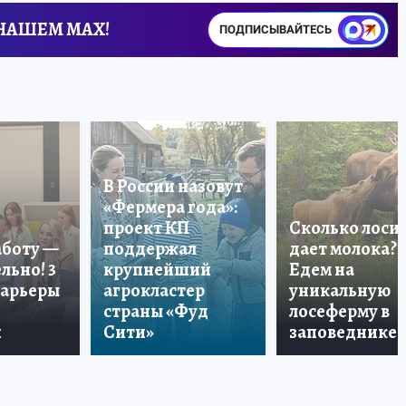
 НАШЕМ MAX!
ПОДПИСЫВАЙТЕСЬ
В России назовут
«Фермера года»:
проект КП
Сколько лоси
аботу —
поддержал
дает молока?
льно! 3
крупнейший
Едем на
карьеры
агрокластер
уникальную
страны «Фуд
лосеферму в
и
Сити»
заповеднике!