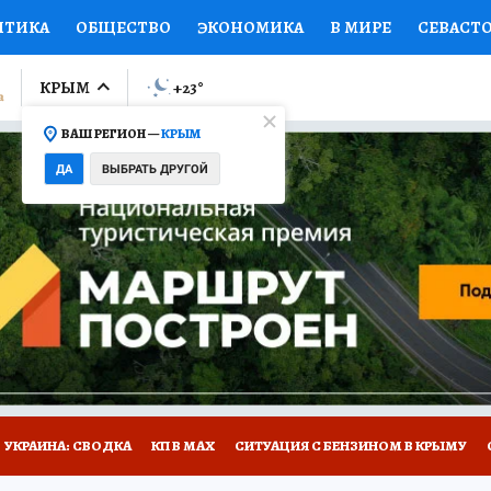
ИТИКА
ОБЩЕСТВО
ЭКОНОМИКА
В МИРЕ
СЕВАСТ
СПОРТ
КОЛУМНИСТЫ
ПРОИСШЕСТВИЯ
НАЦИОНАЛ
КРЫМ
+23
°
ВАШ РЕГИОН —
КРЫМ
Ы
ОТКРЫВАЕМ МИР
Я ЗНАЮ
СЕМЬЯ
ЖЕНСКИЕ СЕ
ДА
ВЫБРАТЬ ДРУГОЙ
ПРОМОКОДЫ
СЕРИАЛЫ
СПЕЦПРОЕКТЫ
ДЕФИЦИТ
ВИЗОР
КОНКУРСЫ
РАБОТА У НАС
ГИД ПОТРЕБИТЕЛЯ
Е НА САЙТЕ
УКРАИНА: СВОДКА
КП В МАХ
СИТУАЦИЯ С БЕНЗИНОМ В КРЫМУ