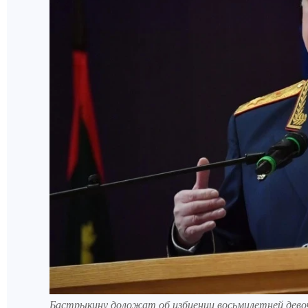
Бастрыкину доложат об избиении восьмилетней девоч