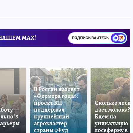
 НАШЕМ MAX!
ПОДПИСЫВАЙТЕСЬ
В России назовут
«Фермера года»:
проект КП
Сколько лоси
аботу —
поддержал
дает молока?
льно! 3
крупнейший
Едем на
карьеры
агрокластер
уникальную
страны «Фуд
лосеферму в