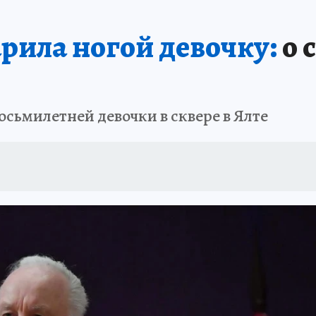
ШЕСТВИЯ
АФИША
АТАКА БЕСПИЛОТНИКОВ НА ЮБК
ИСПЫТАНО Н
рила ногой девочку:
о 
сьмилетней девочки в сквере в Ялте