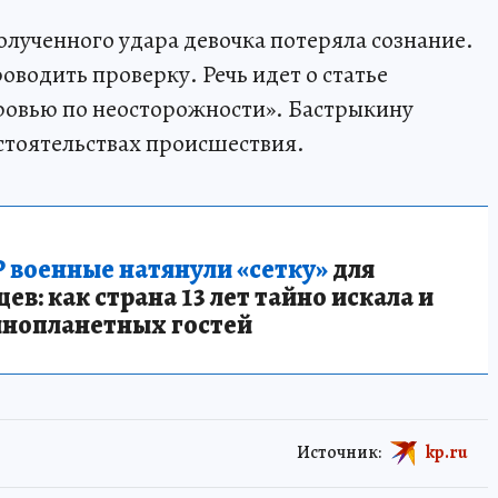
олученного удара девочка потеряла сознание.
водить проверку. Речь идет о статье
ровью по неосторожности». Бастрыкину
бстоятельствах происшествия.
 военные натянули «сетку»
для
в: как страна 13 лет тайно искала и
инопланетных гостей
Источник:
kp.ru