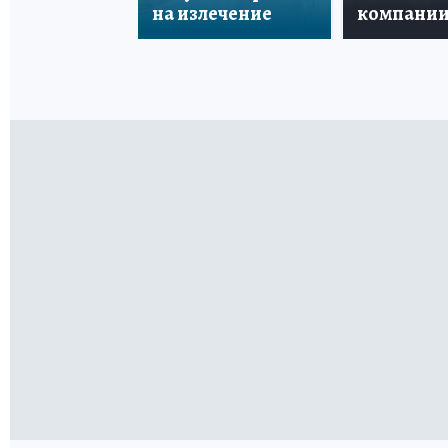
на излечение
компани