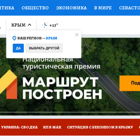
ИТИКА
ОБЩЕСТВО
ЭКОНОМИКА
В МИРЕ
СЕВАСТ
СПОРТ
КОЛУМНИСТЫ
ПРОИСШЕСТВИЯ
НАЦИОНАЛ
КРЫМ
+23
°
ВАШ РЕГИОН —
КРЫМ
Ы
ОТКРЫВАЕМ МИР
Я ЗНАЮ
СЕМЬЯ
ЖЕНСКИЕ СЕ
ДА
ВЫБРАТЬ ДРУГОЙ
ПРОМОКОДЫ
СЕРИАЛЫ
СПЕЦПРОЕКТЫ
ДЕФИЦИТ
ВИЗОР
КОНКУРСЫ
РАБОТА У НАС
ГИД ПОТРЕБИТЕЛЯ
Е НА САЙТЕ
УКРАИНА: СВОДКА
КП В МАХ
СИТУАЦИЯ С БЕНЗИНОМ В КРЫМУ