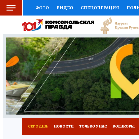
ФОТО
ВИДЕО
СПЕЦОПЕРАЦИЯ
ПОЛ
ЗДОРОВЬЕ
СОЦПОДДЕРЖКА
НАУКА
ВЫБОР ЭКСПЕРТОВ
ДОКТОР
ФИНАНС
КНИЖНАЯ ПОЛКА
ПРОГНОЗЫ НА СПОРТ
ПРЕСС-ЦЕНТР
НЕДВИЖИМОСТЬ
ТЕЛЕ
КОЛЛЕКЦИИ
РЕКЛАМА
ТЕСТЫ
НОВО
СЕГОДНЯ:
НОВОСТИ
ТОЛЬКО У НАС
ВОЕНКОРЫ