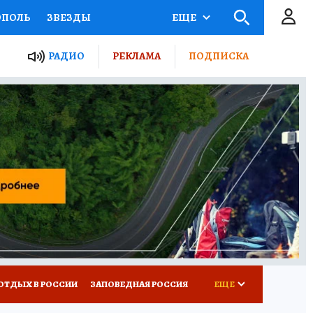
ОПОЛЬ
ЗВЕЗДЫ
ЕЩЕ
ЬНЫЕ ПРОЕКТЫ РОССИИ
РАДИО
РЕКЛАМА
ПОДПИСКА
КРЕТЫ
ПУТЕВОДИТЕЛЬ
 ЖЕЛЕЗА
ТУРИЗМ
ВСЕ О КП
РАДИО КП
ОТДЫХ В РОССИИ
ЗАПОВЕДНАЯ РОССИЯ
ЕЩЕ