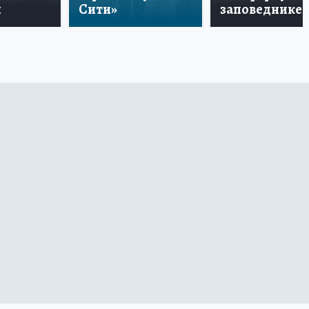
и
Сити»
заповеднике!