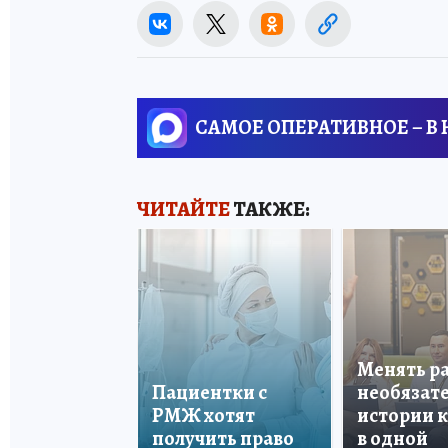
САМОЕ ОПЕРАТИВНОЕ – В
ЧИТАЙТЕ
ТАКЖЕ:
Менять р
Пациентки с
необязате
РМЖ хотят
истории 
получить право
в одной