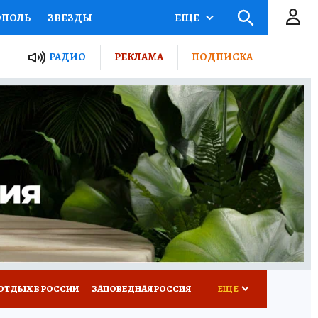
ОПОЛЬ
ЗВЕЗДЫ
ЕЩЕ
ЬНЫЕ ПРОЕКТЫ РОССИИ
РАДИО
РЕКЛАМА
ПОДПИСКА
КРЕТЫ
ПУТЕВОДИТЕЛЬ
 ЖЕЛЕЗА
ТУРИЗМ
ВСЕ О КП
РАДИО КП
ОТДЫХ В РОССИИ
ЗАПОВЕДНАЯ РОССИЯ
ЕЩЕ