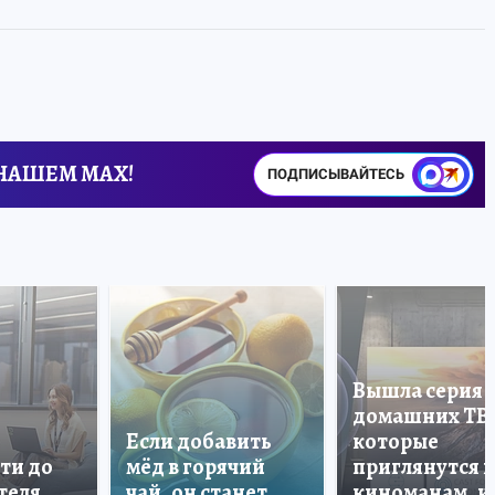
 НАШЕМ MAX!
ПОДПИСЫВАЙТЕСЬ
Вышла серия
домашних ТВ
Если добавить
которые
ти до
мёд в горячий
приглянутся 
теля
чай, он станет
киноманам, и