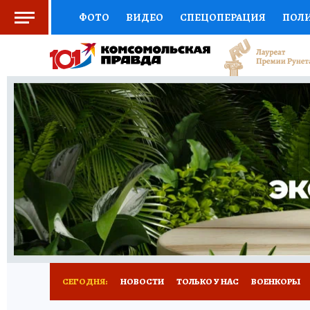
ФОТО
ВИДЕО
СПЕЦОПЕРАЦИЯ
ПОЛ
ЗДОРОВЬЕ
СОЦПОДДЕРЖКА
НАУКА
ВЫБОР ЭКСПЕРТОВ
ДОКТОР
ФИНАНС
КНИЖНАЯ ПОЛКА
ПРОГНОЗЫ НА СПОРТ
ПРЕСС-ЦЕНТР
НЕДВИЖИМОСТЬ
ТЕЛЕ
КОЛЛЕКЦИИ
РЕКЛАМА
ТЕСТЫ
НОВО
СЕГОДНЯ:
НОВОСТИ
ТОЛЬКО У НАС
ВОЕНКОРЫ