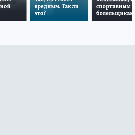
дной
вредным. Так ли
спортивным
и
это?
болельщикам