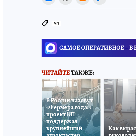
ЧП
САМОЕ ОПЕРАТИВНОЕ – В
ЧИТАЙТЕ
ТАКЖЕ:
В России назовут
«Фермера года»:
проект КП
поддержал
крупнейший
Как вырас
агрокластер
руководи