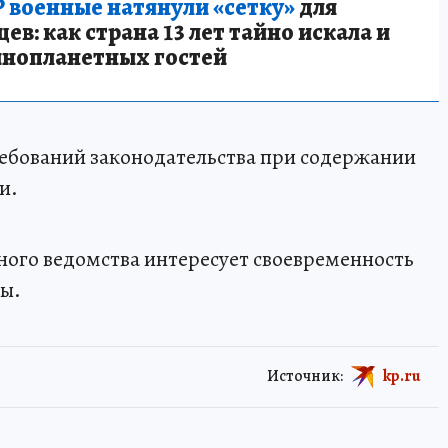
 военные натянули «сетку»
для
в: как страна 13 лет тайно искала и
инопланетных гостей
ребований законодательства при содержании
и.
ного ведомства интересует своевременность
ды.
Источник:
kp.ru