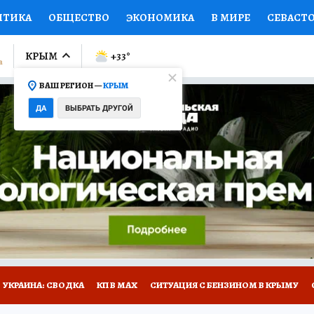
ИТИКА
ОБЩЕСТВО
ЭКОНОМИКА
В МИРЕ
СЕВАСТ
СПОРТ
КОЛУМНИСТЫ
ПРОИСШЕСТВИЯ
НАЦИОНАЛ
КРЫМ
+33
°
ВАШ РЕГИОН —
КРЫМ
Ы
ОТКРЫВАЕМ МИР
Я ЗНАЮ
СЕМЬЯ
ЖЕНСКИЕ СЕ
ДА
ВЫБРАТЬ ДРУГОЙ
ПРОМОКОДЫ
СЕРИАЛЫ
СПЕЦПРОЕКТЫ
ДЕФИЦИТ
ВИЗОР
КОНКУРСЫ
РАБОТА У НАС
ГИД ПОТРЕБИТЕЛЯ
Е НА САЙТЕ
УКРАИНА: СВОДКА
КП В МАХ
СИТУАЦИЯ С БЕНЗИНОМ В КРЫМУ