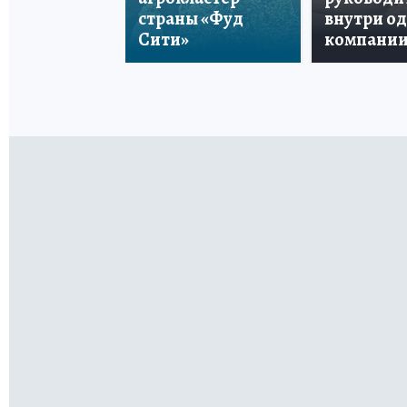
страны «Фуд
внутри о
Сити»
компани