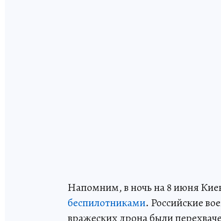
Напомним, в ночь на 8 июня Кие
беспилотниками
. Российские во
вражеских дрона были перехваче