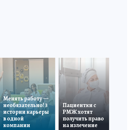
В 
«Ф
пр
Менять работу —
по
необязательно! 3
Пациентки с
кр
истории карьеры
РМЖ хотят
аг
в одной
получить право
ст
компании
на излечение
Си