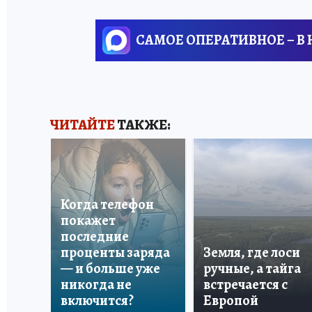
САМОЕ ОПЕРАТИВНОЕ – В
ЧИТАЙТЕ
ТАКЖЕ:
Когда телефон
покажет
последние
проценты заряда
Земля, где лоси
— и больше уже
ручные, а тайга
никогда не
встречается с
включится?
Европой