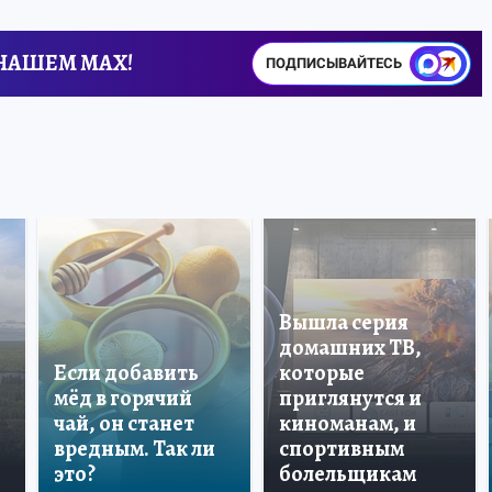
 НАШЕМ MAX!
ПОДПИСЫВАЙТЕСЬ
Вышла серия
домашних ТВ,
Если добавить
которые
мёд в горячий
приглянутся и
чай, он станет
киноманам, и
вредным. Так ли
спортивным
это?
болельщикам