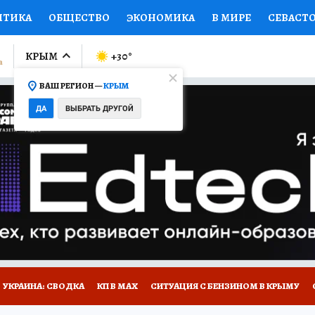
ИТИКА
ОБЩЕСТВО
ЭКОНОМИКА
В МИРЕ
СЕВАСТ
СПОРТ
КОЛУМНИСТЫ
ПРОИСШЕСТВИЯ
НАЦИОНАЛ
КРЫМ
+30
°
ВАШ РЕГИОН —
КРЫМ
Ы
ОТКРЫВАЕМ МИР
Я ЗНАЮ
СЕМЬЯ
ЖЕНСКИЕ СЕ
ДА
ВЫБРАТЬ ДРУГОЙ
ПРОМОКОДЫ
СЕРИАЛЫ
СПЕЦПРОЕКТЫ
ДЕФИЦИТ
ВИЗОР
КОНКУРСЫ
РАБОТА У НАС
ГИД ПОТРЕБИТЕЛЯ
Е НА САЙТЕ
УКРАИНА: СВОДКА
КП В МАХ
СИТУАЦИЯ С БЕНЗИНОМ В КРЫМУ