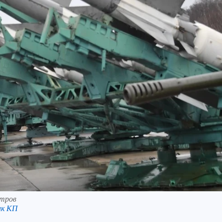
стров
нк КП