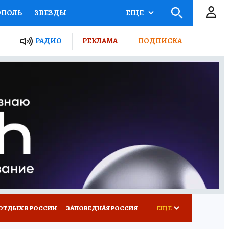
ОПОЛЬ
ЗВЕЗДЫ
ЕЩЕ
ЬНЫЕ ПРОЕКТЫ РОССИИ
РАДИО
РЕКЛАМА
ПОДПИСКА
КРЕТЫ
ПУТЕВОДИТЕЛЬ
 ЖЕЛЕЗА
ТУРИЗМ
ВСЕ О КП
РАДИО КП
ОТДЫХ В РОССИИ
ЗАПОВЕДНАЯ РОССИЯ
ЕЩЕ