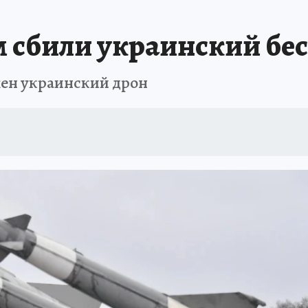
ШЕСТВИЯ
АФИША
АТАКА БЕСПИЛОТНИКОВ НА ЮБК
ИСПЫТАНО Н
 сбили украинский бе
ен украинский дрон