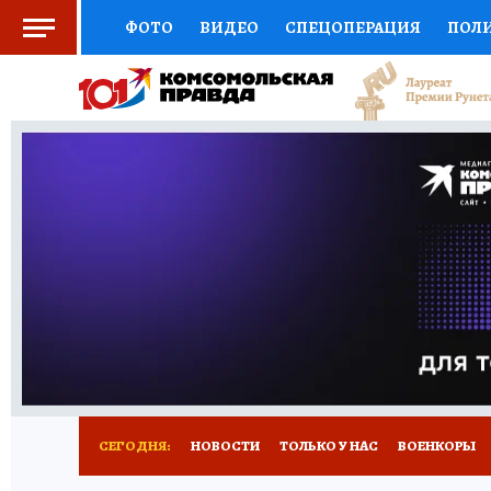
ФОТО
ВИДЕО
СПЕЦОПЕРАЦИЯ
ПОЛ
ЗДОРОВЬЕ
СОЦПОДДЕРЖКА
НАУКА
ВЫБОР ЭКСПЕРТОВ
ДОКТОР
ФИНАНС
КНИЖНАЯ ПОЛКА
ПРОГНОЗЫ НА СПОРТ
ПРЕСС-ЦЕНТР
НЕДВИЖИМОСТЬ
ТЕЛЕ
КОЛЛЕКЦИИ
РЕКЛАМА
ТЕСТЫ
НОВО
СЕГОДНЯ:
НОВОСТИ
ТОЛЬКО У НАС
ВОЕНКОРЫ