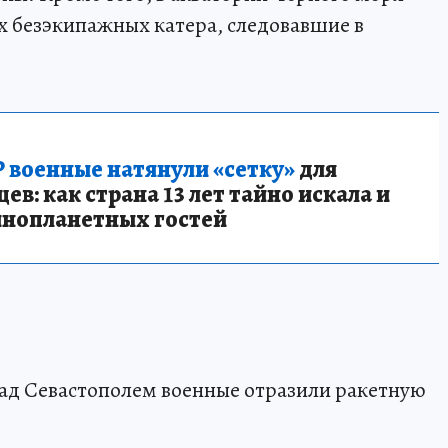
х безэкипажных катера, следовавшие в
 военные натянули «сетку»
для
в: как страна 13 лет тайно искала и
инопланетных гостей
над Севастополем военные отразили ракетную