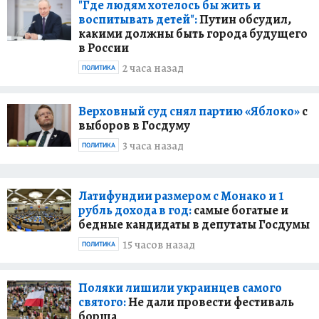
"Где людям хотелось бы жить и
воспитывать детей":
Путин обсудил,
какими должны быть города будущего
в России
2 часа назад
ПОЛИТИКА
Верховный суд снял партию «Яблоко»
с
выборов в Госдуму
3 часа назад
ПОЛИТИКА
Латифундии размером с Монако и 1
рубль дохода в год:
самые богатые и
бедные кандидаты в депутаты Госдумы
15 часов назад
ПОЛИТИКА
Поляки лишили украинцев самого
святого:
Не дали провести фестиваль
борща