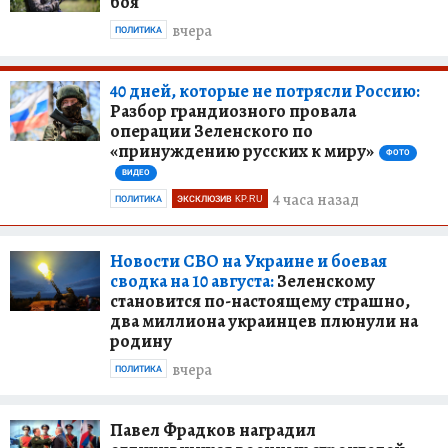
боя
вчера
ПОЛИТИКА
40 дней, которые не потрясли Россию:
Разбор грандиозного провала
операции Зеленского по
«принуждению русских к миру»
ФОТО
ВИДЕО
4 часа назад
ПОЛИТИКА
ЭКСКЛЮЗИВ KP.RU
Новости СВО на Украине и боевая
сводка на 10 августа:
Зеленскому
становится по-настоящему страшно,
два миллиона украинцев плюнули на
родину
вчера
ПОЛИТИКА
Павел Фрадков наградил