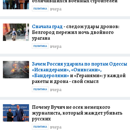
отличившихся военных строителей
вчера
ПОЛИТИКА
Сначала град
- следом удары дронов:
Белгород пережил ночь двойного
урагана
вчера
ПОЛИТИКА
Зачем Россия ударила по портам Одессы
«Искандерами», «Ониксами»,
«Бандеролями»
и «Геранями»: у каждой
ракеты и дрона - свой смысл
вчера
ПОЛИТИКА
Почему Вучич не осек немецкого
журналиста, который жаждет убивать
русских
вчера
ПОЛИТИКА