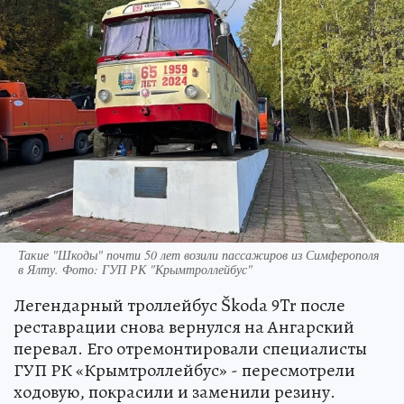
Такие "Шкоды" почти 50 лет возили пассажиров из Симферополя
в Ялту. Фото: ГУП РК "Крымтроллейбус"
Легендарный троллейбус Škoda 9Tr после
реставрации снова вернулся на Ангарский
перевал. Его отремонтировали специалисты
ГУП РК «Крымтроллейбус» - пересмотрели
ходовую, покрасили и заменили резину.