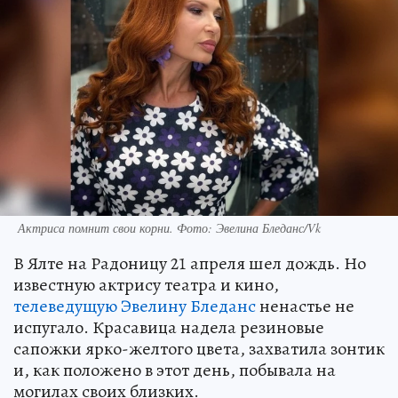
Актриса помнит свои корни. Фото: Эвелина Бледанс/Vk
В Ялте на Радоницу 21 апреля шел дождь. Но
известную актрису театра и кино,
телеведущую Эвелину Бледанс
ненастье не
испугало. Красавица надела резиновые
сапожки ярко-желтого цвета, захватила зонтик
и, как положено в этот день, побывала на
могилах своих близких.