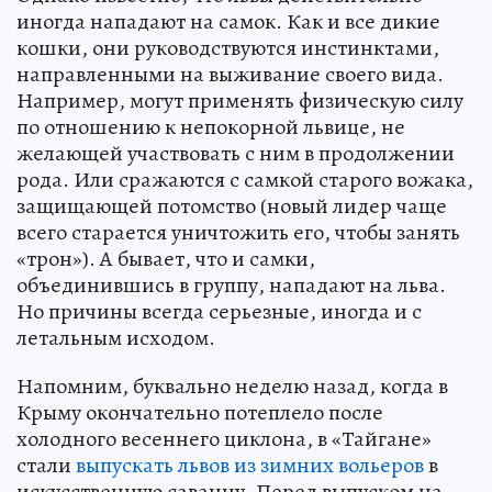
иногда нападают на самок. Как и все дикие
кошки, они руководствуются инстинктами,
направленными на выживание своего вида.
Например, могут применять физическую силу
по отношению к непокорной львице, не
желающей участвовать с ним в продолжении
рода. Или сражаются с самкой старого вожака,
защищающей потомство (новый лидер чаще
всего старается уничтожить его, чтобы занять
«трон»). А бывает, что и самки,
объединившись в группу, нападают на льва.
Но причины всегда серьезные, иногда и с
летальным исходом.
Напомним, буквально неделю назад, когда в
Крыму окончательно потеплело после
холодного весеннего циклона, в «Тайгане»
стали
выпускать львов из зимних вольеров
в
искусственную саванну. Перед выпуском на