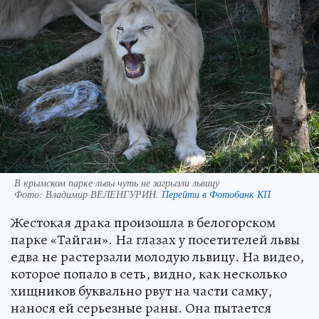
В крымском парке львы чуть не загрызли львицу
Фото:
Владимир ВЕЛЕНГУРИН.
Перейти в Фотобанк КП
Жестокая драка произошла в белогорском
парке «Тайган». На глазах у посетителей львы
едва не растерзали молодую львицу. На видео,
которое попало в сеть, видно, как несколько
хищников буквально рвут на части самку,
нанося ей серьезные раны. Она пытается