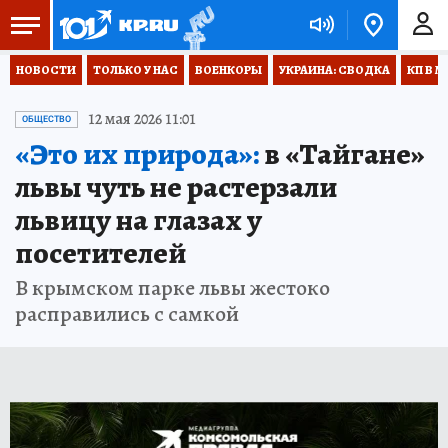
НОВОСТИ
ТОЛЬКО У НАС
ВОЕНКОРЫ
УКРАИНА: СВОДКА
КП В М
12 мая 2026 11:01
ОБЩЕСТВО
«Это их природа»:
в «Тайгане»
львы чуть не растерзали
львицу на глазах у
посетителей
В крымском парке львы жестоко
расправились с самкой