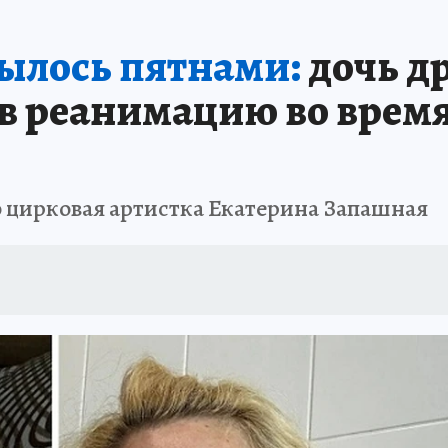
ШЕСТВИЯ
АФИША
АТАКА БЕСПИЛОТНИКОВ НА ЮБК
ИСПЫТАНО Н
рылось пятнами:
дочь д
в реанимацию во время
ю цирковая артистка Екатерина Запашная