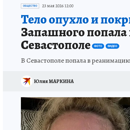
СИТУАЦИЯ С МАЗУТОМ В КРЫМУ
ПРОИС
23 мая 2026 12:00
ОБЩЕСТВО
Тело опухло и пок
Запашного попала 
Севастополе
ФОТО
ВИДЕО
В Севастополе попала в реанимаци
Юлия МАРКИНА