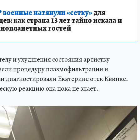
 военные натянули «сетку»
для
в: как страна 13 лет тайно искала и
инопланетных гостей
телу и ухудшения состояния артистку
овели процедуру плазмофильтрации и
и диагностировали Екатерине отек Квинке.
ескую реакцию она пока не знает.