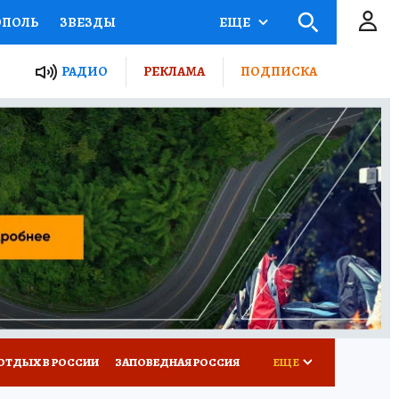
ОПОЛЬ
ЗВЕЗДЫ
ЕЩЕ
ЬНЫЕ ПРОЕКТЫ РОССИИ
РАДИО
РЕКЛАМА
ПОДПИСКА
КРЕТЫ
ПУТЕВОДИТЕЛЬ
 ЖЕЛЕЗА
ТУРИЗМ
ВСЕ О КП
РАДИО КП
ОТДЫХ В РОССИИ
ЗАПОВЕДНАЯ РОССИЯ
ЕЩЕ