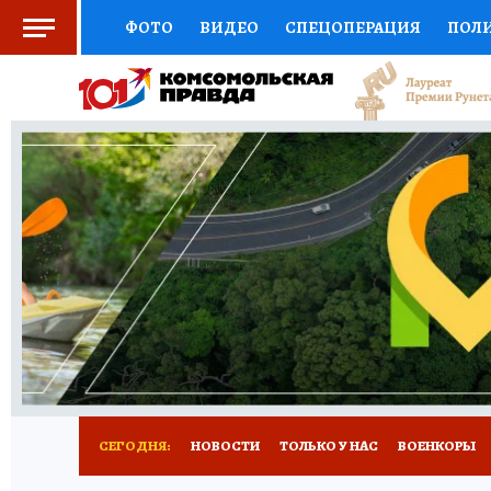
ФОТО
ВИДЕО
СПЕЦОПЕРАЦИЯ
ПОЛ
ЗДОРОВЬЕ
СОЦПОДДЕРЖКА
НАУКА
ВЫБОР ЭКСПЕРТОВ
ДОКТОР
ФИНАНС
КНИЖНАЯ ПОЛКА
ПРОГНОЗЫ НА СПОРТ
ПРЕСС-ЦЕНТР
НЕДВИЖИМОСТЬ
ТЕЛЕ
КОЛЛЕКЦИИ
РЕКЛАМА
ТЕСТЫ
НОВО
СЕГОДНЯ:
НОВОСТИ
ТОЛЬКО У НАС
ВОЕНКОРЫ