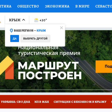
ИТИКА
ОБЩЕСТВО
ЭКОНОМИКА
В МИРЕ
СЕВАСТ
СПОРТ
КОЛУМНИСТЫ
ПРОИСШЕСТВИЯ
НАЦИОНАЛ
КРЫМ
+30
°
ВАШ РЕГИОН —
КРЫМ
Ы
ОТКРЫВАЕМ МИР
Я ЗНАЮ
СЕМЬЯ
ЖЕНСКИЕ СЕ
ДА
ВЫБРАТЬ ДРУГОЙ
ПРОМОКОДЫ
СЕРИАЛЫ
СПЕЦПРОЕКТЫ
ДЕФИЦИТ
ВИЗОР
КОНКУРСЫ
РАБОТА У НАС
ГИД ПОТРЕБИТЕЛЯ
Е НА САЙТЕ
УКРАИНА: СВОДКА
КП В МАХ
СИТУАЦИЯ С БЕНЗИНОМ В КРЫМУ