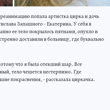
в реанимацию попала артистка цирка и дочь
слава Запашного - Екатерина. У себя в
запно ее тело покрылось пятнами, опухло и
кстренно доставили в больницу, где буквально
 потому что я была отекший шар. Все
ный, тело чешется нестерпимо. Где
ие покраснения, - рассказала циркачка.