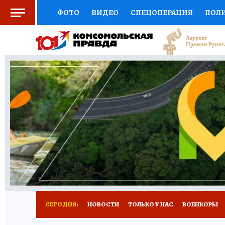
ФОТО
ВИДЕО
СПЕЦОПЕРАЦИЯ
ПОЛ
ЗДОРОВЬЕ
СОЦПОДДЕРЖКА
НАУКА
ВЫБОР ЭКСПЕРТОВ
ДОКТОР
ФИНАНС
КНИЖНАЯ ПОЛКА
ПРОГНОЗЫ НА СПОРТ
ПРЕСС-ЦЕНТР
НЕДВИЖИМОСТЬ
ТЕЛЕ
КОЛЛЕКЦИИ
РЕКЛАМА
ТЕСТЫ
НОВО
СЕГОДНЯ:
НОВОСТИ
ТОЛЬКО У НАС
ВОЕНКОРЫ