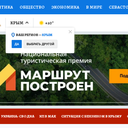
ИТИКА
ОБЩЕСТВО
ЭКОНОМИКА
В МИРЕ
СЕВАСТ
СПОРТ
КОЛУМНИСТЫ
ПРОИСШЕСТВИЯ
НАЦИОНАЛ
КРЫМ
+20
°
ВАШ РЕГИОН —
КРЫМ
Ы
ОТКРЫВАЕМ МИР
Я ЗНАЮ
СЕМЬЯ
ЖЕНСКИЕ СЕ
ДА
ВЫБРАТЬ ДРУГОЙ
ПРОМОКОДЫ
СЕРИАЛЫ
СПЕЦПРОЕКТЫ
ДЕФИЦИТ
ВИЗОР
КОНКУРСЫ
РАБОТА У НАС
ГИД ПОТРЕБИТЕЛЯ
Е НА САЙТЕ
УКРАИНА: СВОДКА
КП В МАХ
СИТУАЦИЯ С БЕНЗИНОМ В КРЫМУ