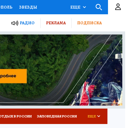
ОПОЛЬ
ЗВЕЗДЫ
ЕЩЕ
ЬНЫЕ ПРОЕКТЫ РОССИИ
РАДИО
РЕКЛАМА
ПОДПИСКА
КРЕТЫ
ПУТЕВОДИТЕЛЬ
 ЖЕЛЕЗА
ТУРИЗМ
ВСЕ О КП
РАДИО КП
ОТДЫХ В РОССИИ
ЗАПОВЕДНАЯ РОССИЯ
ЕЩЕ