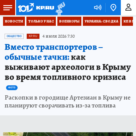
НОВОСТИ
ТОЛЬКО У НАС
ВОЕНКОРЫ
УКРАИНА: СВОДКА
КП В М
4 июля 2026 7:30
ОБЩЕСТВО
KP.RU
Вместо транспортеров –
обычные тачки:
как
выживают археологи в Крыму
во время топливного кризиса
ФОТО
Раскопки в городище Артезиан в Крыму не
планируют сворачивать из-за топлива