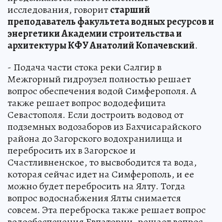
исследования, говорит
старший
преподаватель факультета водных ресурсов и
энергетики Академии строительства и
архитектуры КФУ Анатолий Копачевский
.
- Подача части стока реки Салгир в
Межгорный гидроузел полностью решает
вопрос обеспечения водой Симферополя. А
также решает вопрос вододефицита
Севастополя. Если достроить водовод от
подземных водозаборов из Бахчисарайского
района до Загорского водохранилища и
перебросить их в Загорское и
Счастливненское, то высвободится та вода,
которая сейчас идет на Симферополь, и ее
можно будет перебросить на Ялту. Тогда
вопрос водоснабжения Ялты снимается
совсем. Эта переброска также решает вопрос
водообеспечения Евпатории, решает вопрос