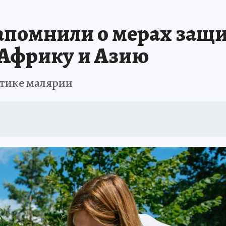
ШЕСТВИЯ
АФИША
АТАКА БЕСПИЛОТНИКОВ НА ЮБК
ИСПЫТАНО Н
помнили о мерах защи
 Африку и Азию
тике малярии