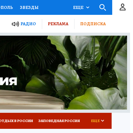
ОПОЛЬ
ЗВЕЗДЫ
ЕЩЕ
ЬНЫЕ ПРОЕКТЫ РОССИИ
РАДИО
РЕКЛАМА
ПОДПИСКА
КРЕТЫ
ПУТЕВОДИТЕЛЬ
 ЖЕЛЕЗА
ТУРИЗМ
ВСЕ О КП
РАДИО КП
ОТДЫХ В РОССИИ
ЗАПОВЕДНАЯ РОССИЯ
ЕЩЕ