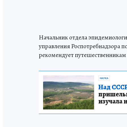
Начальник отдела эпидемиологи
управления Роспотребнадзора по
рекомендует путешественникам з
НАУКА
Над СССР
пришельце
изучала 