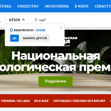
ИТИКА
ОБЩЕСТВО
ЭКОНОМИКА
В МИРЕ
СЕВАСТ
СПОРТ
КОЛУМНИСТЫ
ПРОИСШЕСТВИЯ
НАЦИОНАЛ
КРЫМ
+23
°
ВАШ РЕГИОН —
КРЫМ
Ы
ОТКРЫВАЕМ МИР
Я ЗНАЮ
СЕМЬЯ
ЖЕНСКИЕ СЕ
ДА
ВЫБРАТЬ ДРУГОЙ
ПРОМОКОДЫ
СЕРИАЛЫ
СПЕЦПРОЕКТЫ
ДЕФИЦИТ
ВИЗОР
КОНКУРСЫ
РАБОТА У НАС
ГИД ПОТРЕБИТЕЛЯ
Е НА САЙТЕ
УКРАИНА: СВОДКА
КП В МАХ
СИТУАЦИЯ С БЕНЗИНОМ В КРЫМУ