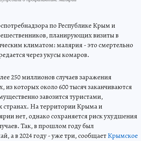
спотребнадзора по Республике Крым и
тешественников, планирующих визиты в
ическим климатом: малярия - это смертельно
редается через укусы комаров.
лее 250 миллионов случаев заражения
, из которых около 600 тысяч заканчиваются
мущественно завозится туристами,
 странах. На территории Крыма и
ярии нет, однако сохраняется риск ухудшения
учаев. Так, в прошлом году был
й, а в 2024 году - уже три, сообщает
Крымское