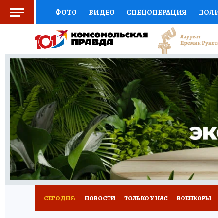
ФОТО
ВИДЕО
СПЕЦОПЕРАЦИЯ
ПОЛ
ЗДОРОВЬЕ
СОЦПОДДЕРЖКА
НАУКА
ВЫБОР ЭКСПЕРТОВ
ДОКТОР
ФИНАНС
КНИЖНАЯ ПОЛКА
ПРОГНОЗЫ НА СПОРТ
ПРЕСС-ЦЕНТР
НЕДВИЖИМОСТЬ
ТЕЛЕ
КОЛЛЕКЦИИ
РЕКЛАМА
ТЕСТЫ
НОВО
СЕГОДНЯ:
НОВОСТИ
ТОЛЬКО У НАС
ВОЕНКОРЫ