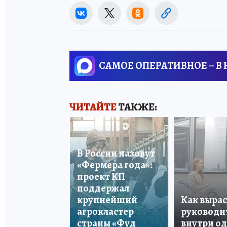
САМОЕ ОПЕРАТИВНОЕ – В
ЧИТАЙТЕ
ТАКЖЕ:
В России назовут
«Фермера года»:
проект КП
поддержал
крупнейший
Как вырас
агрокластер
руководи
страны «Фуд
внутри о