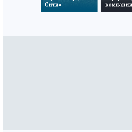
Сити»
компани