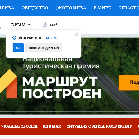
ИТИКА
ОБЩЕСТВО
ЭКОНОМИКА
В МИРЕ
СЕВАСТ
СПОРТ
КОЛУМНИСТЫ
ПРОИСШЕСТВИЯ
НАЦИОНАЛ
КРЫМ
+22
°
ВАШ РЕГИОН —
КРЫМ
Ы
ОТКРЫВАЕМ МИР
Я ЗНАЮ
СЕМЬЯ
ЖЕНСКИЕ СЕ
ДА
ВЫБРАТЬ ДРУГОЙ
ПРОМОКОДЫ
СЕРИАЛЫ
СПЕЦПРОЕКТЫ
ДЕФИЦИТ
ВИЗОР
КОНКУРСЫ
РАБОТА У НАС
ГИД ПОТРЕБИТЕЛЯ
Е НА САЙТЕ
УКРАИНА: СВОДКА
КП В МАХ
СИТУАЦИЯ С БЕНЗИНОМ В КРЫМУ