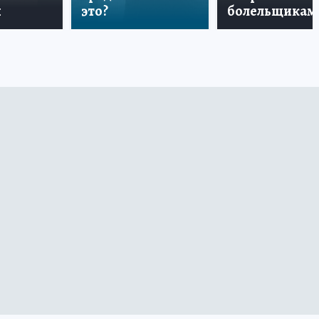
и
это?
болельщикам