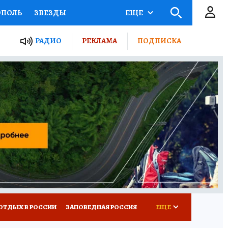
ОПОЛЬ
ЗВЕЗДЫ
ЕЩЕ
ЬНЫЕ ПРОЕКТЫ РОССИИ
РАДИО
РЕКЛАМА
ПОДПИСКА
КРЕТЫ
ПУТЕВОДИТЕЛЬ
 ЖЕЛЕЗА
ТУРИЗМ
ВСЕ О КП
РАДИО КП
ОТДЫХ В РОССИИ
ЗАПОВЕДНАЯ РОССИЯ
ЕЩЕ