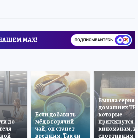
 НАШЕМ MAX!
ПОДПИСЫВАЙТЕСЬ
Вышла серия
домашних ТВ
Если добавить
которые
ти до
мёд в горячий
приглянутся 
теля
чай, он станет
киноманам, и
дной
вредным. Так ли
спортивным