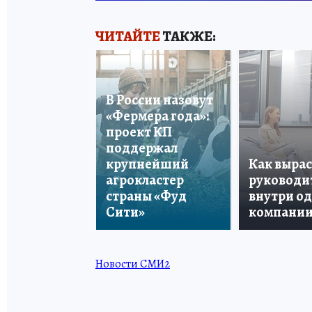
ЧИТАЙТЕ
ТАКЖЕ:
В России назовут
«Фермера года»:
проект КП
поддержал
крупнейший
Как вырас
агрокластер
руководи
страны «Фуд
внутри о
Сити»
компани
Новости СМИ2