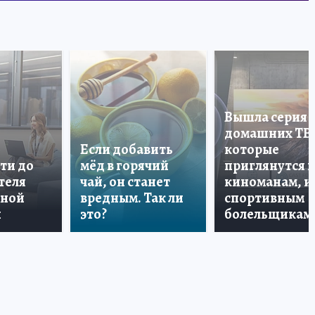
Вышла серия
домашних ТВ
Если добавить
которые
ти до
мёд в горячий
приглянутся 
теля
чай, он станет
киноманам, и
дной
вредным. Так ли
спортивным
и
это?
болельщикам