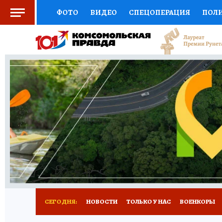
ФОТО
ВИДЕО
СПЕЦОПЕРАЦИЯ
ПОЛ
ЗДОРОВЬЕ
СОЦПОДДЕРЖКА
НАУКА
ВЫБОР ЭКСПЕРТОВ
ДОКТОР
ФИНАНС
КНИЖНАЯ ПОЛКА
ПРОГНОЗЫ НА СПОРТ
ПРЕСС-ЦЕНТР
НЕДВИЖИМОСТЬ
ТЕЛЕ
КОЛЛЕКЦИИ
РЕКЛАМА
ТЕСТЫ
НОВО
СЕГОДНЯ:
НОВОСТИ
ТОЛЬКО У НАС
ВОЕНКОРЫ