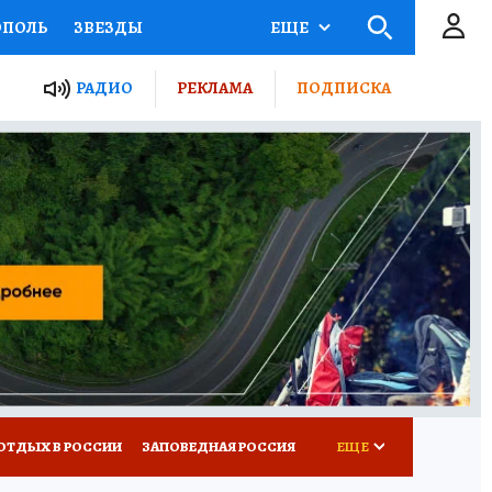
ОПОЛЬ
ЗВЕЗДЫ
ЕЩЕ
ЬНЫЕ ПРОЕКТЫ РОССИИ
РАДИО
РЕКЛАМА
ПОДПИСКА
КРЕТЫ
ПУТЕВОДИТЕЛЬ
 ЖЕЛЕЗА
ТУРИЗМ
ВСЕ О КП
РАДИО КП
ОТДЫХ В РОССИИ
ЗАПОВЕДНАЯ РОССИЯ
ЕЩЕ