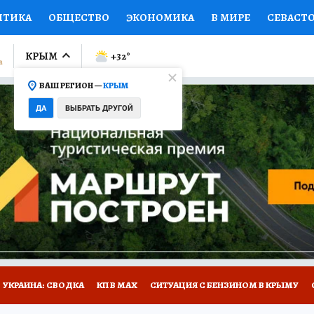
ИТИКА
ОБЩЕСТВО
ЭКОНОМИКА
В МИРЕ
СЕВАСТ
СПОРТ
КОЛУМНИСТЫ
ПРОИСШЕСТВИЯ
НАЦИОНАЛ
КРЫМ
+32
°
ВАШ РЕГИОН —
КРЫМ
Ы
ОТКРЫВАЕМ МИР
Я ЗНАЮ
СЕМЬЯ
ЖЕНСКИЕ СЕ
ДА
ВЫБРАТЬ ДРУГОЙ
ПРОМОКОДЫ
СЕРИАЛЫ
СПЕЦПРОЕКТЫ
ДЕФИЦИТ
ВИЗОР
КОНКУРСЫ
РАБОТА У НАС
ГИД ПОТРЕБИТЕЛЯ
Е НА САЙТЕ
УКРАИНА: СВОДКА
КП В МАХ
СИТУАЦИЯ С БЕНЗИНОМ В КРЫМУ