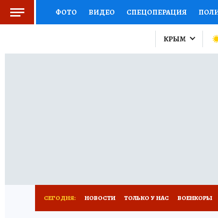
ФОТО
ВИДЕО
СПЕЦОПЕРАЦИЯ
ПОЛ
ЗДОРОВЬЕ
СОЦПОДДЕРЖКА
НАУКА
КРЫМ
ВЫБОР ЭКСПЕРТОВ
ДОКТОР
ФИНАНС
КНИЖНАЯ ПОЛКА
ПРОГНОЗЫ НА СПОРТ
ПРЕСС-ЦЕНТР
НЕДВИЖИМОСТЬ
ТЕЛЕ
КОЛЛЕКЦИИ
РЕКЛАМА
ТЕСТЫ
НОВО
СЕГОДНЯ:
НОВОСТИ
ТОЛЬКО У НАС
ВОЕНКОРЫ