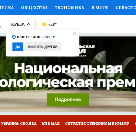
ИТИКА
ОБЩЕСТВО
ЭКОНОМИКА
В МИРЕ
СЕВАСТ
СПОРТ
КОЛУМНИСТЫ
ПРОИСШЕСТВИЯ
НАЦИОНАЛ
КРЫМ
+28
°
ВАШ РЕГИОН —
КРЫМ
Ы
ОТКРЫВАЕМ МИР
Я ЗНАЮ
СЕМЬЯ
ЖЕНСКИЕ СЕ
ДА
ВЫБРАТЬ ДРУГОЙ
ПРОМОКОДЫ
СЕРИАЛЫ
СПЕЦПРОЕКТЫ
ДЕФИЦИТ
ВИЗОР
КОНКУРСЫ
РАБОТА У НАС
ГИД ПОТРЕБИТЕЛЯ
Е НА САЙТЕ
УКРАИНА: СВОДКА
КП В МАХ
СИТУАЦИЯ С БЕНЗИНОМ В КРЫМУ