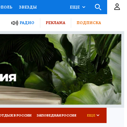
ОПОЛЬ
ЗВЕЗДЫ
ЕЩЕ
ЬНЫЕ ПРОЕКТЫ РОССИИ
РАДИО
РЕКЛАМА
ПОДПИСКА
КРЕТЫ
ПУТЕВОДИТЕЛЬ
 ЖЕЛЕЗА
ТУРИЗМ
ВСЕ О КП
РАДИО КП
ОТДЫХ В РОССИИ
ЗАПОВЕДНАЯ РОССИЯ
ЕЩЕ