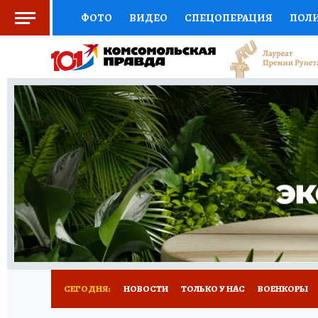
ФОТО
ВИДЕО
СПЕЦОПЕРАЦИЯ
ПОЛ
ЗДОРОВЬЕ
СОЦПОДДЕРЖКА
НАУКА
ВЫБОР ЭКСПЕРТОВ
ДОКТОР
ФИНАНС
КНИЖНАЯ ПОЛКА
ПРОГНОЗЫ НА СПОРТ
ПРЕСС-ЦЕНТР
НЕДВИЖИМОСТЬ
ТЕЛЕ
КОЛЛЕКЦИИ
РЕКЛАМА
ТЕСТЫ
НОВО
СЕГОДНЯ:
НОВОСТИ
ТОЛЬКО У НАС
ВОЕНКОРЫ