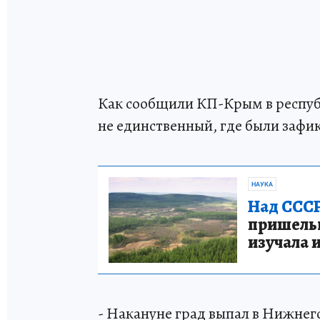
Как сообщили КП-Крым в респу
не единственный, где были зафи
НАУКА
Над СССР
пришельце
изучала 
- Накануне град выпал в Нижнего