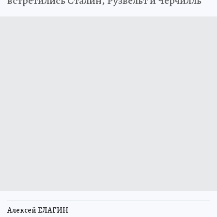
встретились Сталин, Рузвельт и Черчилль
Алексей ЕЛАГИН