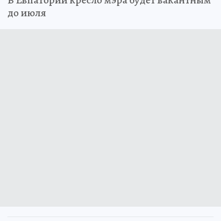
В Евпатории кресло мэра будет вакантным
до июля