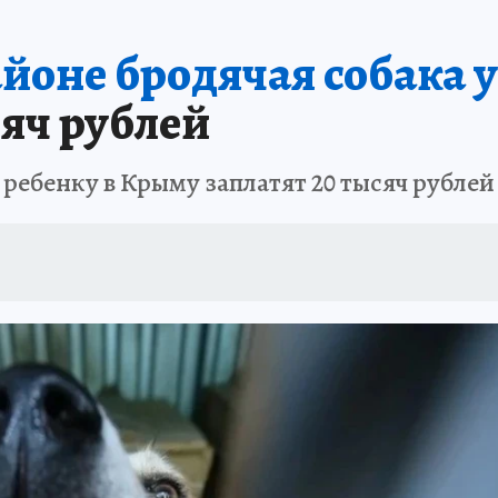
ШЕСТВИЯ
АФИША
АТАКА БЕСПИЛОТНИКОВ НА ЮБК
ИСПЫТАНО Н
йоне бродячая собака у
сяч рублей
ребенку в Крыму заплатят 20 тысяч рублей