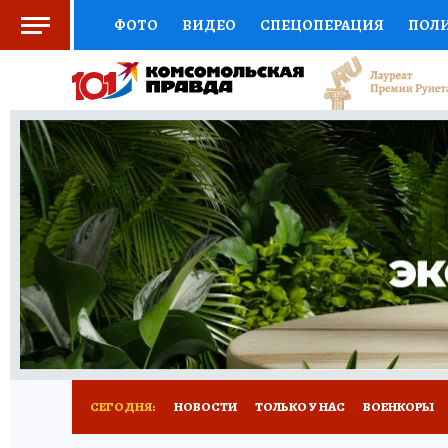
ФОТО
ВИДЕО
СПЕЦОПЕРАЦИЯ
ПОЛ
ЗДОРОВЬЕ
СОЦПОДДЕРЖКА
НАУКА
ВЫБОР ЭКСПЕРТОВ
ДОКТОР
ФИНАНС
КНИЖНАЯ ПОЛКА
ПРОГНОЗЫ НА СПОРТ
ПРЕСС-ЦЕНТР
НЕДВИЖИМОСТЬ
ТЕЛЕ
КОЛЛЕКЦИИ
РЕКЛАМА
ТЕСТЫ
НОВО
СЕГОДНЯ:
НОВОСТИ
ТОЛЬКО У НАС
ВОЕНКОРЫ