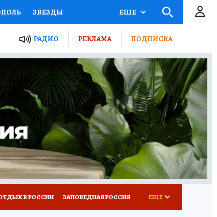
ОПОЛЬ
ЗВЕЗДЫ
ЕЩЕ
ЬНЫЕ ПРОЕКТЫ РОССИИ
РАДИО
РЕКЛАМА
ПОДПИСКА
КРЕТЫ
ПУТЕВОДИТЕЛЬ
 ЖЕЛЕЗА
ТУРИЗМ
ВСЕ О КП
РАДИО КП
ОТДЫХ В РОССИИ
ЗАПОВЕДНАЯ РОССИЯ
ЕЩЕ