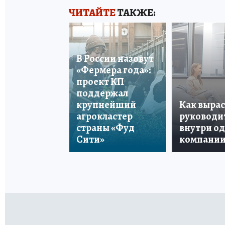
ЧИТАЙТЕ
ТАКЖЕ:
В России назовут
«Фермера года»:
проект КП
поддержал
крупнейший
Как вырас
агрокластер
руководи
страны «Фуд
внутри о
Сити»
компани