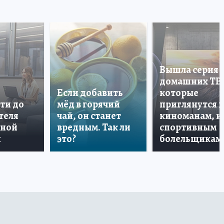
Вышла серия
домашних ТВ
Если добавить
которые
ти до
мёд в горячий
приглянутся 
теля
чай, он станет
киноманам, и
дной
вредным. Так ли
спортивным
и
это?
болельщикам