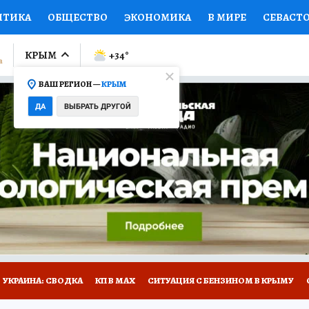
ИТИКА
ОБЩЕСТВО
ЭКОНОМИКА
В МИРЕ
СЕВАСТ
СПОРТ
КОЛУМНИСТЫ
ПРОИСШЕСТВИЯ
НАЦИОНАЛ
КРЫМ
+34
°
ВАШ РЕГИОН —
КРЫМ
Ы
ОТКРЫВАЕМ МИР
Я ЗНАЮ
СЕМЬЯ
ЖЕНСКИЕ СЕ
ДА
ВЫБРАТЬ ДРУГОЙ
ПРОМОКОДЫ
СЕРИАЛЫ
СПЕЦПРОЕКТЫ
ДЕФИЦИТ
ВИЗОР
КОНКУРСЫ
РАБОТА У НАС
ГИД ПОТРЕБИТЕЛЯ
Е НА САЙТЕ
УКРАИНА: СВОДКА
КП В МАХ
СИТУАЦИЯ С БЕНЗИНОМ В КРЫМУ