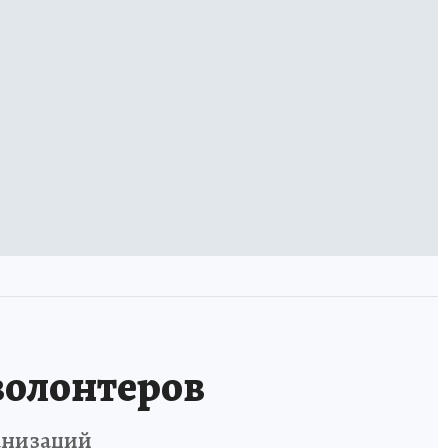
волонтеров
анизаций