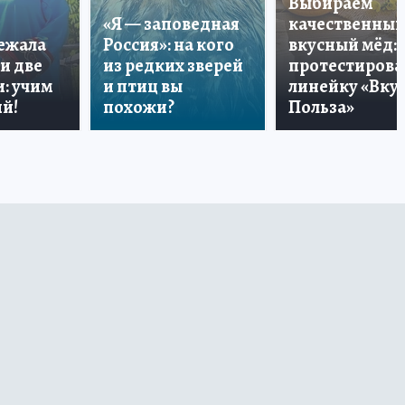
Выбираем
«Я — заповедная
качественный
лежала
Россия»: на кого
вкусный мёд:
и две
из редких зверей
протестирова
: учим
и птиц вы
линейку «Вкус
й!
похожи?
Польза»