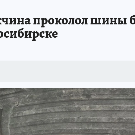
ШЕСТВИЯ
АФИША
АТАКА БЕСПИЛОТНИКОВ НА ЮБК
ИСПЫТАНО Н
чина проколол шины б
осибирске