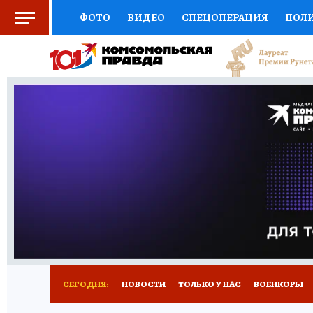
ФОТО
ВИДЕО
СПЕЦОПЕРАЦИЯ
ПОЛ
ЗДОРОВЬЕ
СОЦПОДДЕРЖКА
НАУКА
ВЫБОР ЭКСПЕРТОВ
ДОКТОР
ФИНАНС
КНИЖНАЯ ПОЛКА
ПРОГНОЗЫ НА СПОРТ
ПРЕСС-ЦЕНТР
НЕДВИЖИМОСТЬ
ТЕЛЕ
КОЛЛЕКЦИИ
РЕКЛАМА
ТЕСТЫ
НОВО
СЕГОДНЯ:
НОВОСТИ
ТОЛЬКО У НАС
ВОЕНКОРЫ