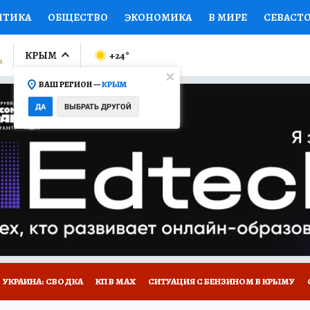
ИТИКА
ОБЩЕСТВО
ЭКОНОМИКА
В МИРЕ
СЕВАСТ
СПОРТ
КОЛУМНИСТЫ
ПРОИСШЕСТВИЯ
НАЦИОНАЛ
КРЫМ
+24
°
ВАШ РЕГИОН —
КРЫМ
Ы
ОТКРЫВАЕМ МИР
Я ЗНАЮ
СЕМЬЯ
ЖЕНСКИЕ СЕ
ДА
ВЫБРАТЬ ДРУГОЙ
ПРОМОКОДЫ
СЕРИАЛЫ
СПЕЦПРОЕКТЫ
ДЕФИЦИТ
ВИЗОР
КОНКУРСЫ
РАБОТА У НАС
ГИД ПОТРЕБИТЕЛЯ
Е НА САЙТЕ
УКРАИНА: СВОДКА
КП В МАХ
СИТУАЦИЯ С БЕНЗИНОМ В КРЫМУ