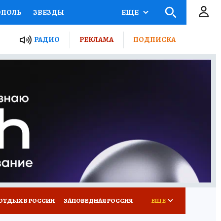
ОПОЛЬ
ЗВЕЗДЫ
ЕЩЕ
ЬНЫЕ ПРОЕКТЫ РОССИИ
РАДИО
РЕКЛАМА
ПОДПИСКА
КРЕТЫ
ПУТЕВОДИТЕЛЬ
 ЖЕЛЕЗА
ТУРИЗМ
ВСЕ О КП
РАДИО КП
ОТДЫХ В РОССИИ
ЗАПОВЕДНАЯ РОССИЯ
ЕЩЕ