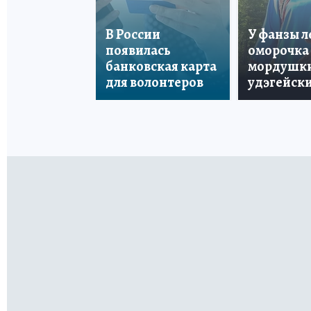
В России
У фанзы 
появилась
оморочка 
банковская карта
мордушки
для волонтеров
удэгейски