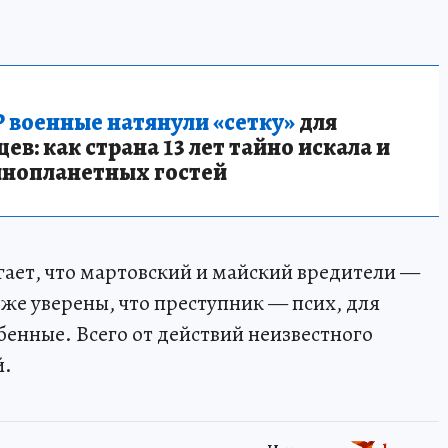
 военные натянули «сетку»
для
в: как страна 13 лет тайно искала и
инопланетных гостей
гает, что мартовский и майский вредители —
же уверены, что преступник — псих, для
бенные. Всего от действий неизвестного
й.