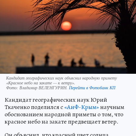
Кандидат географических наук объяснил народную примету
«Красное небо на закате — к ветру».
Фото:
Владимир ВЕЛЕНГУРИН.
Перейти в Фотобанк КП
Кандидат географических наук Юрий
Ткаченко поделился с
«АиФ-Крым»
научным
обоснованием народной приметы о том, что
красное небо на закате предвещает ветер.
Он объяснил, что красный цвет солнца