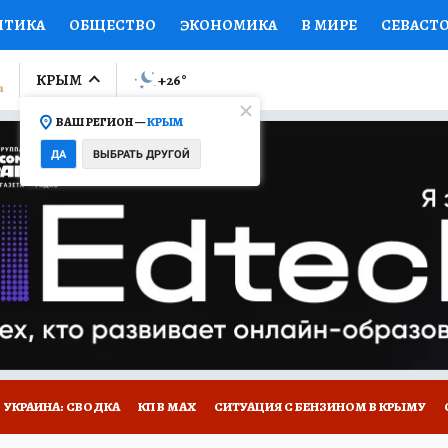
ИТИКА
ОБЩЕСТВО
ЭКОНОМИКА
В МИРЕ
СЕВАСТ
СПОРТ
КОЛУМНИСТЫ
ПРОИСШЕСТВИЯ
НАЦИОНАЛ
КРЫМ
+26
°
ВАШ РЕГИОН —
КРЫМ
Ы
ОТКРЫВАЕМ МИР
Я ЗНАЮ
СЕМЬЯ
ЖЕНСКИЕ СЕ
ДА
ВЫБРАТЬ ДРУГОЙ
ПРОМОКОДЫ
СЕРИАЛЫ
СПЕЦПРОЕКТЫ
ДЕФИЦИТ
ВИЗОР
КОНКУРСЫ
РАБОТА У НАС
ГИД ПОТРЕБИТЕЛЯ
Е НА САЙТЕ
УКРАИНА: СВОДКА
КП В МАХ
СИТУАЦИЯ С БЕНЗИНОМ В КРЫМУ