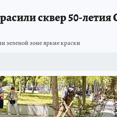
ШЕСТВИЯ
АФИША
АТАКА БЕСПИЛОТНИКОВ НА ЮБК
ИСПЫТАНО Н
расили сквер 50-летия 
и зеленой зоне яркие краски