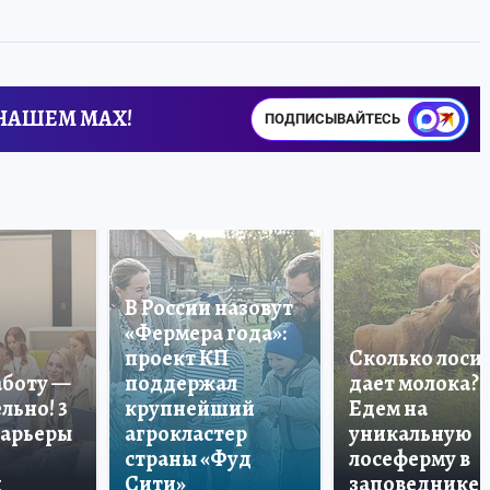
 НАШЕМ MAX!
ПОДПИСЫВАЙТЕСЬ
В России назовут
«Фермера года»:
проект КП
Сколько лоси
аботу —
поддержал
дает молока?
льно! 3
крупнейший
Едем на
карьеры
агрокластер
уникальную
страны «Фуд
лосеферму в
и
Сити»
заповеднике!