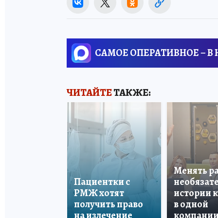
САМОЕ ОПЕРАТИВНОЕ – В
ЧИТАЙТЕ
ТАКЖЕ:
Менять р
Пациентки с
необязате
РМЖ хотят
истории 
получить право
в одной
на излечение
компани