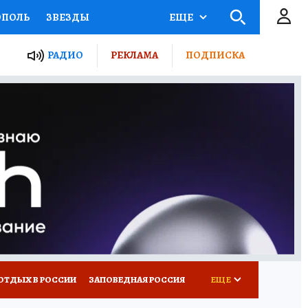
ОПОЛЬ
ЗВЕЗДЫ
ЕЩЕ
ЬНЫЕ ПРОЕКТЫ РОССИИ
РАДИО
РЕКЛАМА
ПОДПИСКА
КРЕТЫ
ПУТЕВОДИТЕЛЬ
 ЖЕЛЕЗА
ТУРИЗМ
ВСЕ О КП
РАДИО КП
ОТДЫХ В РОССИИ
ЗАПОВЕДНАЯ РОССИЯ
ЕЩЕ