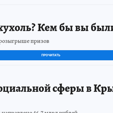
хухоль? Кем бы вы был
в розыгрыше призов
ПРОЧИТАТЬ
оциальной сферы в Кры
 направлено 46,7 млрд рублей