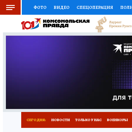
ФОТО
ВИДЕО
СПЕЦОПЕРАЦИЯ
ПОЛ
ЗДОРОВЬЕ
СОЦПОДДЕРЖКА
НАУКА
ВЫБОР ЭКСПЕРТОВ
ДОКТОР
ФИНАНС
КНИЖНАЯ ПОЛКА
ПРОГНОЗЫ НА СПОРТ
ПРЕСС-ЦЕНТР
НЕДВИЖИМОСТЬ
ТЕЛЕ
КОЛЛЕКЦИИ
РЕКЛАМА
ТЕСТЫ
НОВО
СЕГОДНЯ:
НОВОСТИ
ТОЛЬКО У НАС
ВОЕНКОРЫ