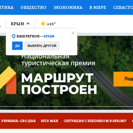
ИТИКА
ОБЩЕСТВО
ЭКОНОМИКА
В МИРЕ
СЕВАСТ
СПОРТ
КОЛУМНИСТЫ
ПРОИСШЕСТВИЯ
НАЦИОНАЛ
КРЫМ
+30
°
ВАШ РЕГИОН —
КРЫМ
Ы
ОТКРЫВАЕМ МИР
Я ЗНАЮ
СЕМЬЯ
ЖЕНСКИЕ СЕ
ДА
ВЫБРАТЬ ДРУГОЙ
ПРОМОКОДЫ
СЕРИАЛЫ
СПЕЦПРОЕКТЫ
ДЕФИЦИТ
ВИЗОР
КОНКУРСЫ
РАБОТА У НАС
ГИД ПОТРЕБИТЕЛЯ
Е НА САЙТЕ
УКРАИНА: СВОДКА
КП В МАХ
СИТУАЦИЯ С БЕНЗИНОМ В КРЫМУ