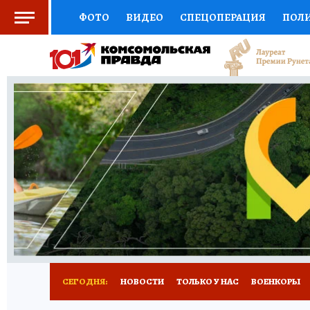
ФОТО
ВИДЕО
СПЕЦОПЕРАЦИЯ
ПОЛ
ЗДОРОВЬЕ
СОЦПОДДЕРЖКА
НАУКА
ВЫБОР ЭКСПЕРТОВ
ДОКТОР
ФИНАНС
КНИЖНАЯ ПОЛКА
ПРОГНОЗЫ НА СПОРТ
ПРЕСС-ЦЕНТР
НЕДВИЖИМОСТЬ
ТЕЛЕ
КОЛЛЕКЦИИ
РЕКЛАМА
ТЕСТЫ
НОВО
СЕГОДНЯ:
НОВОСТИ
ТОЛЬКО У НАС
ВОЕНКОРЫ