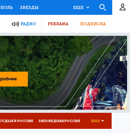
ОПОЛЬ
ЗВЕЗДЫ
ЕЩЕ
ЬНЫЕ ПРОЕКТЫ РОССИИ
РАДИО
РЕКЛАМА
ПОДПИСКА
КРЕТЫ
ПУТЕВОДИТЕЛЬ
 ЖЕЛЕЗА
ТУРИЗМ
ВСЕ О КП
РАДИО КП
ОТДЫХ В РОССИИ
ЗАПОВЕДНАЯ РОССИЯ
ЕЩЕ