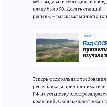
«Мы выдавали субсидию, и побед
плану было 50. Девять станций –
решен», – рассказал министр топ
НАУКА
Над СССР
пришельце
изучала 
Теперь федеральные требования 
республика, а предприниматели
РФ на установку электрозаправо
компаний. Сколько электрозаряд