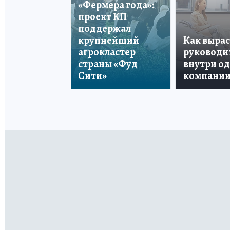
«Фермера года»:
проект КП
поддержал
крупнейший
Как вырас
агрокластер
руководи
страны «Фуд
внутри о
Сити»
компани