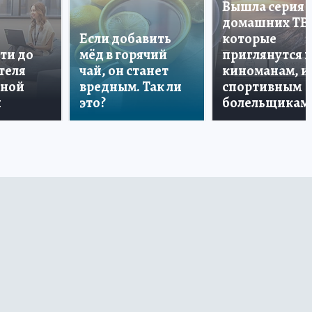
Вышла серия
домашних ТВ
Если добавить
которые
ти до
мёд в горячий
приглянутся 
теля
чай, он станет
киноманам, и
дной
вредным. Так ли
спортивным
и
это?
болельщикам