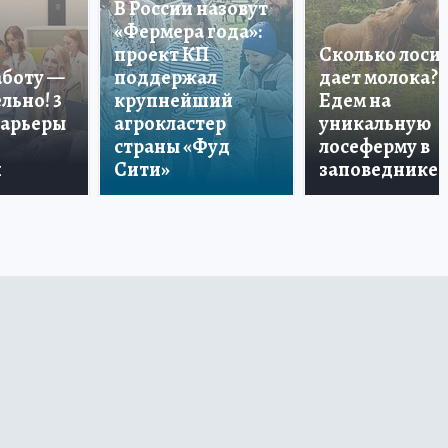
В России назовут
«Фермера года»:
проект КП
Сколько лоси
аботу —
поддержал
дает молока?
льно! 3
крупнейший
Едем на
карьеры
агрокластер
уникальную
страны «Фуд
лосеферму в
и
Сити»
заповеднике!