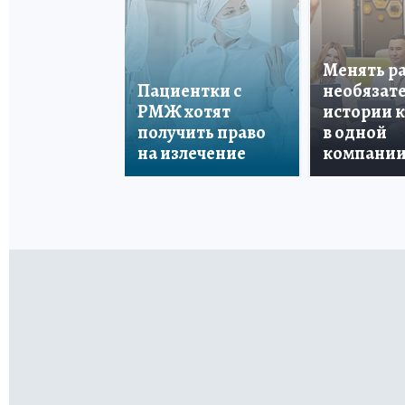
Менять р
Пациентки с
необязате
РМЖ хотят
истории 
получить право
в одной
на излечение
компани