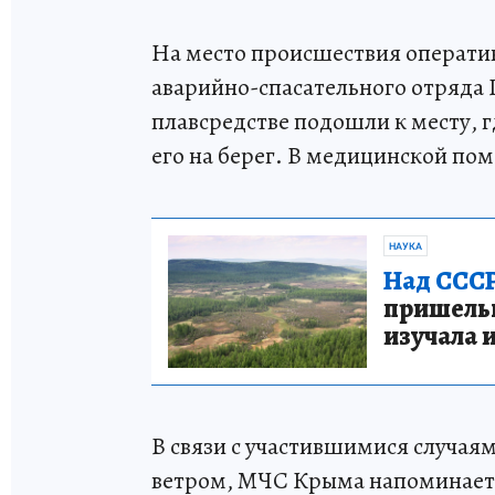
На место происшествия операти
аварийно-спасательного отряда
плавсредстве подошли к месту, 
его на берег. В медицинской по
НАУКА
Над СССР
пришельце
изучала 
В связи с участившимися случая
ветром, МЧС Крыма напоминает 