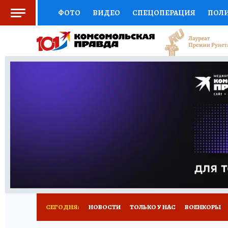
ФОТО
ВИДЕО
СПЕЦОПЕРАЦИЯ
ПОЛ
ЗДОРОВЬЕ
СОЦПОДДЕРЖКА
НАУКА
ВЫБОР ЭКСПЕРТОВ
ДОКТОР
ФИНАНС
КНИЖНАЯ ПОЛКА
ПРОГНОЗЫ НА СПОРТ
ПРЕСС-ЦЕНТР
НЕДВИЖИМОСТЬ
ТЕЛЕ
КОЛЛЕКЦИИ
РЕКЛАМА
ТЕСТЫ
НОВО
СЕГОДНЯ:
НОВОСТИ
ТОЛЬКО У НАС
ВОЕНКОРЫ