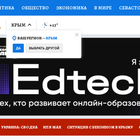
ИТИКА
ОБЩЕСТВО
ЭКОНОМИКА
В МИРЕ
СЕВАСТ
СПОРТ
КОЛУМНИСТЫ
ПРОИСШЕСТВИЯ
НАЦИОНАЛ
КРЫМ
+23
°
ВАШ РЕГИОН —
КРЫМ
Ы
ОТКРЫВАЕМ МИР
Я ЗНАЮ
СЕМЬЯ
ЖЕНСКИЕ СЕ
ДА
ВЫБРАТЬ ДРУГОЙ
ПРОМОКОДЫ
СЕРИАЛЫ
СПЕЦПРОЕКТЫ
ДЕФИЦИТ
ВИЗОР
КОНКУРСЫ
РАБОТА У НАС
ГИД ПОТРЕБИТЕЛЯ
Е НА САЙТЕ
УКРАИНА: СВОДКА
КП В МАХ
СИТУАЦИЯ С БЕНЗИНОМ В КРЫМУ