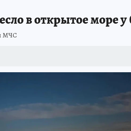
ШЕСТВИЯ
АФИША
АТАКА БЕСПИЛОТНИКОВ НА ЮБК
ИСПЫТАНО Н
есло в открытое море у
и МЧС