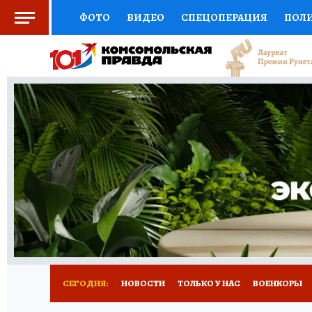
ФОТО
ВИДЕО
СПЕЦОПЕРАЦИЯ
ПОЛ
ЗДОРОВЬЕ
СОЦПОДДЕРЖКА
НАУКА
ВЫБОР ЭКСПЕРТОВ
ДОКТОР
ФИНАНС
КНИЖНАЯ ПОЛКА
ПРОГНОЗЫ НА СПОРТ
ПРЕСС-ЦЕНТР
НЕДВИЖИМОСТЬ
ТЕЛЕ
КОЛЛЕКЦИИ
РЕКЛАМА
ТЕСТЫ
НОВО
СЕГОДНЯ:
НОВОСТИ
ТОЛЬКО У НАС
ВОЕНКОРЫ