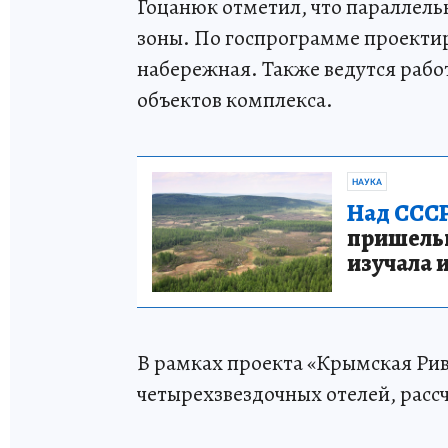
Гоцанюк отметил, что параллель
зоны. По госпрограмме проектир
набережная. Также ведутся рабо
объектов комплекса.
НАУКА
Над СССР
пришельце
изучала 
В рамках проекта «Крымская Рив
четырехзвездочных отелей, рассч