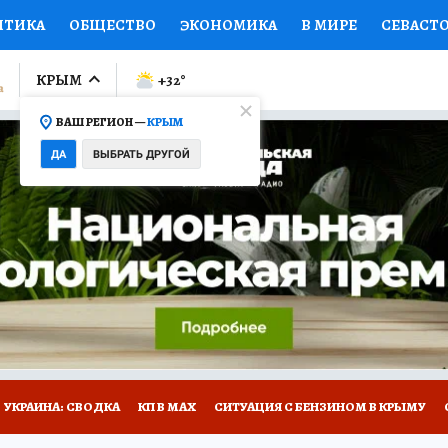
ИТИКА
ОБЩЕСТВО
ЭКОНОМИКА
В МИРЕ
СЕВАСТ
СПОРТ
КОЛУМНИСТЫ
ПРОИСШЕСТВИЯ
НАЦИОНАЛ
КРЫМ
+32
°
ВАШ РЕГИОН —
КРЫМ
Ы
ОТКРЫВАЕМ МИР
Я ЗНАЮ
СЕМЬЯ
ЖЕНСКИЕ СЕ
ДА
ВЫБРАТЬ ДРУГОЙ
ПРОМОКОДЫ
СЕРИАЛЫ
СПЕЦПРОЕКТЫ
ДЕФИЦИТ
ВИЗОР
КОНКУРСЫ
РАБОТА У НАС
ГИД ПОТРЕБИТЕЛЯ
Е НА САЙТЕ
УКРАИНА: СВОДКА
КП В МАХ
СИТУАЦИЯ С БЕНЗИНОМ В КРЫМУ