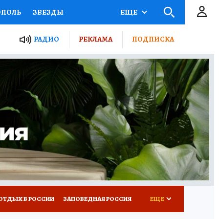
ОПОЛЬ
ЗВЕЗДЫ
ЕЩЕ
ЬНЫЕ ПРОЕКТЫ РОССИИ
РАДИО
РЕКЛАМА
ПОДПИСКА
КРЕТЫ
ПУТЕВОДИТЕЛЬ
 ЖЕЛЕЗА
ТУРИЗМ
ВСЕ О КП
РАДИО КП
ОТДЫХ В РОССИИ
ЗАПОВЕДНАЯ РОССИЯ
ЕЩЕ