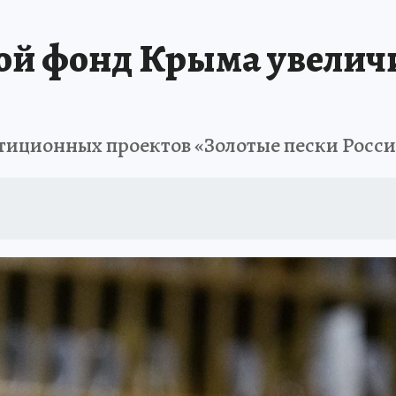
ШЕСТВИЯ
АФИША
АТАКА БЕСПИЛОТНИКОВ НА ЮБК
ИСПЫТАНО Н
ой фонд Крыма увеличи
тиционных проектов «Золотые пески Росси