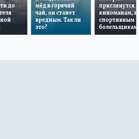
ти до
мёд в горячий
приглянутся 
теля
чай, он станет
киноманам, и
дной
вредным. Так ли
спортивным
и
это?
болельщикам