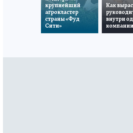
крупнейший
Как вырас
агрокластер
руководи
страны «Фуд
внутри о
Сити»
компани