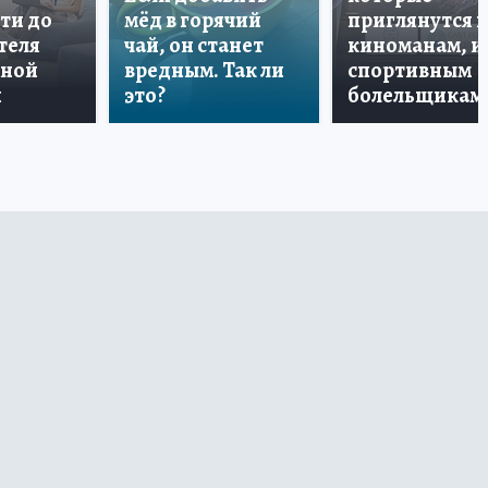
ти до
мёд в горячий
приглянутся 
теля
чай, он станет
киноманам, и
дной
вредным. Так ли
спортивным
и
это?
болельщикам