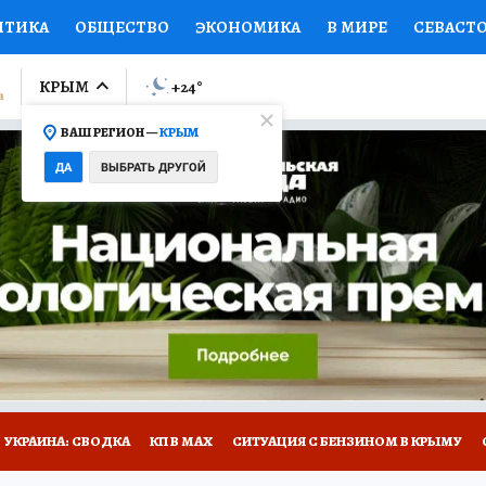
ИТИКА
ОБЩЕСТВО
ЭКОНОМИКА
В МИРЕ
СЕВАСТ
СПОРТ
КОЛУМНИСТЫ
ПРОИСШЕСТВИЯ
НАЦИОНАЛ
КРЫМ
+24
°
ВАШ РЕГИОН —
КРЫМ
Ы
ОТКРЫВАЕМ МИР
Я ЗНАЮ
СЕМЬЯ
ЖЕНСКИЕ СЕ
ДА
ВЫБРАТЬ ДРУГОЙ
ПРОМОКОДЫ
СЕРИАЛЫ
СПЕЦПРОЕКТЫ
ДЕФИЦИТ
ВИЗОР
КОНКУРСЫ
РАБОТА У НАС
ГИД ПОТРЕБИТЕЛЯ
Е НА САЙТЕ
УКРАИНА: СВОДКА
КП В МАХ
СИТУАЦИЯ С БЕНЗИНОМ В КРЫМУ