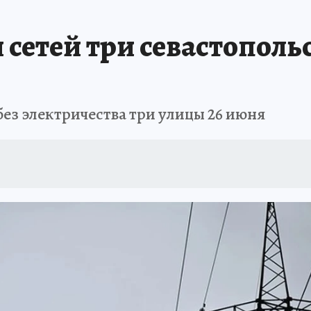
ШЕСТВИЯ
АФИША
АТАКА БЕСПИЛОТНИКОВ НА ЮБК
ИСПЫТАНО Н
 сетей три севастопол
без электричества три улицы 26 июня