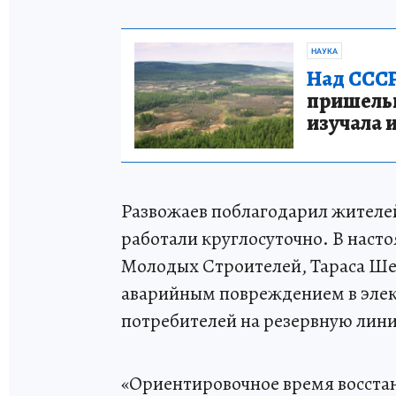
НАУКА
Над СССР
пришельце
изучала 
Развожаев поблагодарил жителей
работали круглосуточно. В насто
Молодых Строителей, Тараса Шев
аварийным повреждением в элек
потребителей на резервную лин
«Ориентировочное время восста