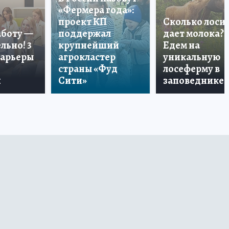
«Фермера года»:
проект КП
Сколько лоси
аботу —
поддержал
дает молока?
льно! 3
крупнейший
Едем на
карьеры
агрокластер
уникальную
страны «Фуд
лосеферму в
и
Сити»
заповеднике!