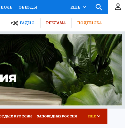
ОПОЛЬ
ЗВЕЗДЫ
ЕЩЕ
ЬНЫЕ ПРОЕКТЫ РОССИИ
РАДИО
РЕКЛАМА
ПОДПИСКА
КРЕТЫ
ПУТЕВОДИТЕЛЬ
 ЖЕЛЕЗА
ТУРИЗМ
ВСЕ О КП
РАДИО КП
ОТДЫХ В РОССИИ
ЗАПОВЕДНАЯ РОССИЯ
ЕЩЕ