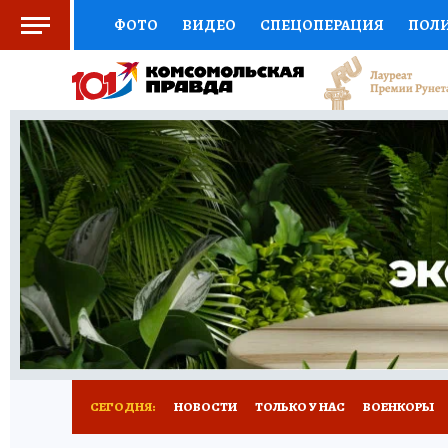
ФОТО
ВИДЕО
СПЕЦОПЕРАЦИЯ
ПОЛ
ЗДОРОВЬЕ
СОЦПОДДЕРЖКА
НАУКА
ВЫБОР ЭКСПЕРТОВ
ДОКТОР
ФИНАНС
КНИЖНАЯ ПОЛКА
ПРОГНОЗЫ НА СПОРТ
ПРЕСС-ЦЕНТР
НЕДВИЖИМОСТЬ
ТЕЛЕ
КОЛЛЕКЦИИ
РЕКЛАМА
ТЕСТЫ
НОВО
СЕГОДНЯ:
НОВОСТИ
ТОЛЬКО У НАС
ВОЕНКОРЫ