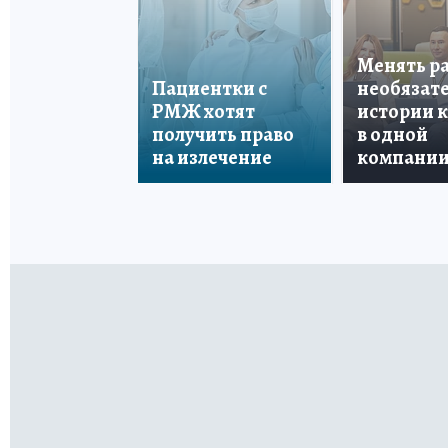
Менять р
Пациентки с
необязате
РМЖ хотят
истории 
получить право
в одной
на излечение
компани