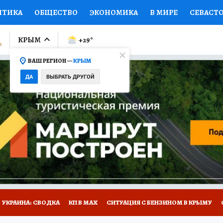
ИТИКА
ОБЩЕСТВО
ЭКОНОМИКА
В МИРЕ
СЕВАСТ
СПОРТ
КОЛУМНИСТЫ
ПРОИСШЕСТВИЯ
НАЦИОНАЛ
КРЫМ
+29
°
ВАШ РЕГИОН —
КРЫМ
Ы
ОТКРЫВАЕМ МИР
Я ЗНАЮ
СЕМЬЯ
ЖЕНСКИЕ СЕ
ДА
ВЫБРАТЬ ДРУГОЙ
ПРОМОКОДЫ
СЕРИАЛЫ
СПЕЦПРОЕКТЫ
ДЕФИЦИТ
ВИЗОР
КОНКУРСЫ
РАБОТА У НАС
ГИД ПОТРЕБИТЕЛЯ
Е НА САЙТЕ
УКРАИНА: СВОДКА
КП В МАХ
СИТУАЦИЯ С БЕНЗИНОМ В КРЫМУ