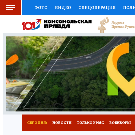
ФОТО
ВИДЕО
СПЕЦОПЕРАЦИЯ
ПОЛ
ЗДОРОВЬЕ
СОЦПОДДЕРЖКА
НАУКА
ВЫБОР ЭКСПЕРТОВ
ДОКТОР
ФИНАНС
КНИЖНАЯ ПОЛКА
ПРОГНОЗЫ НА СПОРТ
ПРЕСС-ЦЕНТР
НЕДВИЖИМОСТЬ
ТЕЛЕ
КОЛЛЕКЦИИ
РЕКЛАМА
ТЕСТЫ
НОВО
СЕГОДНЯ:
НОВОСТИ
ТОЛЬКО У НАС
ВОЕНКОРЫ