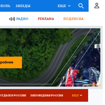
ОПОЛЬ
ЗВЕЗДЫ
ЕЩЕ
ЬНЫЕ ПРОЕКТЫ РОССИИ
РАДИО
РЕКЛАМА
ПОДПИСКА
КРЕТЫ
ПУТЕВОДИТЕЛЬ
 ЖЕЛЕЗА
ТУРИЗМ
ВСЕ О КП
РАДИО КП
ОТДЫХ В РОССИИ
ЗАПОВЕДНАЯ РОССИЯ
ЕЩЕ