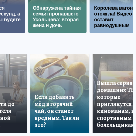
ся
Обнаружена тайная
Королева вагона
екунд, а
семья пропавшего
отожгла! Видео 
ы будете
Усольцева: вторая
оставит
жена и дочь
равнодушным
Вышла серия
домашних ТВ
Если добавить
которые
ти до
мёд в горячий
приглянутся 
теля
чай, он станет
киноманам, и
дной
вредным. Так ли
спортивным
и
это?
болельщикам