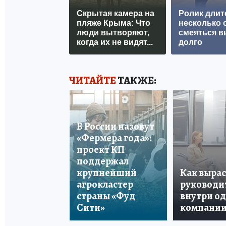
Скрытая камера на
Ролик длит
пляже Крыма: Что
несколько с
люди вытворяют,
смеяться в
когда их не видят...
долго
ЧИТАЙТЕ
ТАКЖЕ:
В России назовут
«Фермера года»:
проект КП
поддержал
крупнейший
Как вырас
агрокластер
руководи
страны «Фуд
внутри о
Сити»
компани