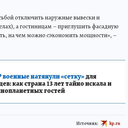
сьбой отключить наружные вывески и
елах), а гостиницам – приглушить фасадную
ь, на чем можно сэкономить мощности», –
 военные натянули «сетку»
для
в: как страна 13 лет тайно искала и
инопланетных гостей
Источник:
kp.ru