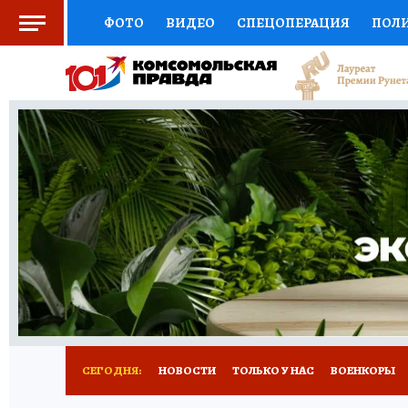
ФОТО
ВИДЕО
СПЕЦОПЕРАЦИЯ
ПОЛ
ЗДОРОВЬЕ
СОЦПОДДЕРЖКА
НАУКА
ВЫБОР ЭКСПЕРТОВ
ДОКТОР
ФИНАНС
КНИЖНАЯ ПОЛКА
ПРОГНОЗЫ НА СПОРТ
ПРЕСС-ЦЕНТР
НЕДВИЖИМОСТЬ
ТЕЛЕ
КОЛЛЕКЦИИ
РЕКЛАМА
ТЕСТЫ
НОВО
СЕГОДНЯ:
НОВОСТИ
ТОЛЬКО У НАС
ВОЕНКОРЫ