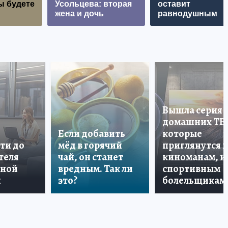
ы будете
Усольцева: вторая
оставит
жена и дочь
равнодушным
Вышла серия
домашних ТВ
Если добавить
которые
ти до
мёд в горячий
приглянутся 
теля
чай, он станет
киноманам, и
дной
вредным. Так ли
спортивным
и
это?
болельщикам