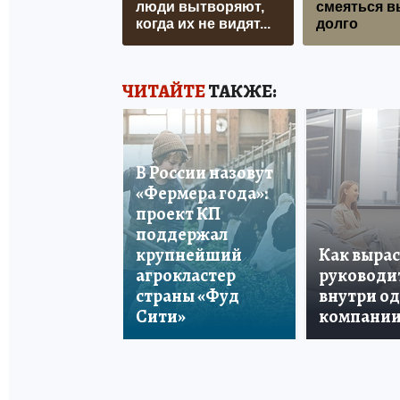
люди вытворяют,
смеяться в
когда их не видят...
долго
ЧИТАЙТЕ
ТАКЖЕ:
В России назовут
«Фермера года»:
проект КП
поддержал
крупнейший
Как вырас
агрокластер
руководи
страны «Фуд
внутри о
Сити»
компани