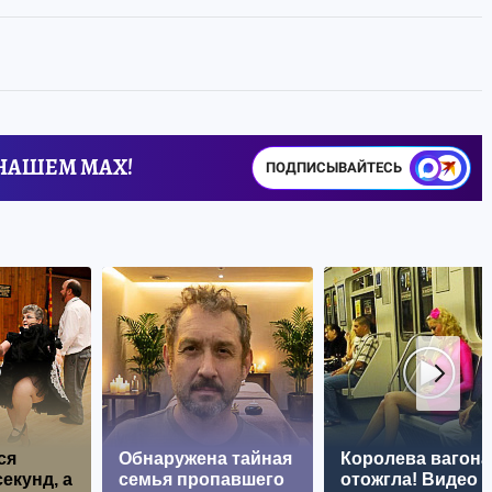
 НАШЕМ MAX!
ПОДПИСЫВАЙТЕСЬ
ся
Обнаружена тайная
Королева вагона
екунд, а
семья пропавшего
отожгла! Видео 