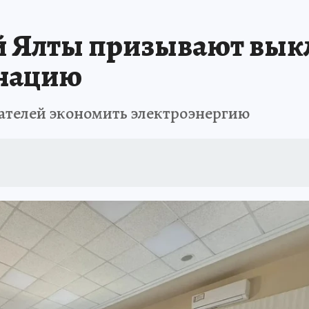
ШЕСТВИЯ
АФИША
АТАКА БЕСПИЛОТНИКОВ НА ЮБК
ИСПЫТАНО Н
й Ялты призывают вы
инацию
ателей экономить электроэнергию