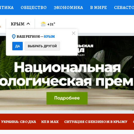
ИТИКА
ОБЩЕСТВО
ЭКОНОМИКА
В МИРЕ
СЕВАСТ
СПОРТ
КОЛУМНИСТЫ
ПРОИСШЕСТВИЯ
НАЦИОНАЛ
КРЫМ
+31
°
ВАШ РЕГИОН —
КРЫМ
Ы
ОТКРЫВАЕМ МИР
Я ЗНАЮ
СЕМЬЯ
ЖЕНСКИЕ СЕ
ДА
ВЫБРАТЬ ДРУГОЙ
ПРОМОКОДЫ
СЕРИАЛЫ
СПЕЦПРОЕКТЫ
ДЕФИЦИТ
ВИЗОР
КОНКУРСЫ
РАБОТА У НАС
ГИД ПОТРЕБИТЕЛЯ
Е НА САЙТЕ
УКРАИНА: СВОДКА
КП В МАХ
СИТУАЦИЯ С БЕНЗИНОМ В КРЫМУ