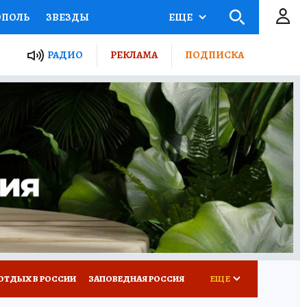
ОПОЛЬ
ЗВЕЗДЫ
ЕЩЕ
ЬНЫЕ ПРОЕКТЫ РОССИИ
РАДИО
РЕКЛАМА
ПОДПИСКА
КРЕТЫ
ПУТЕВОДИТЕЛЬ
 ЖЕЛЕЗА
ТУРИЗМ
ВСЕ О КП
РАДИО КП
ОТДЫХ В РОССИИ
ЗАПОВЕДНАЯ РОССИЯ
ЕЩЕ