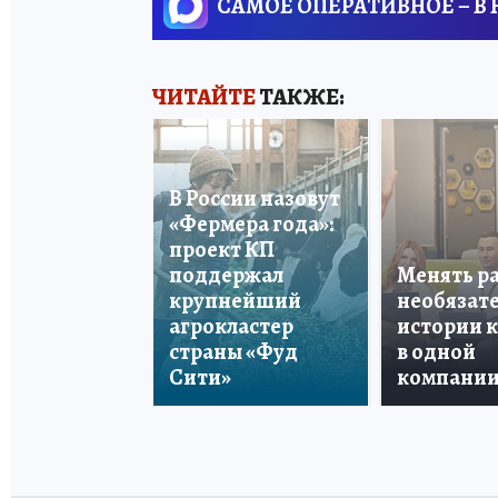
САМОЕ ОПЕРАТИВНОЕ – В
ЧИТАЙТЕ
ТАКЖЕ:
В России назовут
«Фермера года»:
проект КП
поддержал
Менять р
крупнейший
необязате
агрокластер
истории 
страны «Фуд
в одной
Сити»
компани