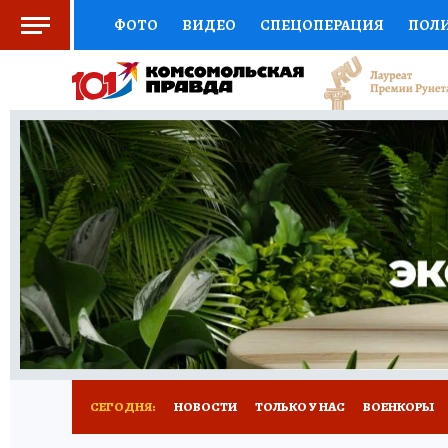
ФОТО
ВИДЕО
СПЕЦОПЕРАЦИЯ
ПОЛ
ЗДОРОВЬЕ
СОЦПОДДЕРЖКА
НАУКА
ВЫБОР ЭКСПЕРТОВ
ДОКТОР
ФИНАНС
КНИЖНАЯ ПОЛКА
ПРОГНОЗЫ НА СПОРТ
ПРЕСС-ЦЕНТР
НЕДВИЖИМОСТЬ
ТЕЛЕ
КОЛЛЕКЦИИ
РЕКЛАМА
ТЕСТЫ
НОВО
СЕГОДНЯ:
НОВОСТИ
ТОЛЬКО У НАС
ВОЕНКОРЫ