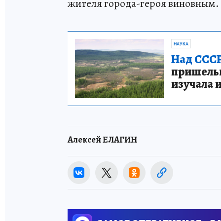
жителя города-героя виновным. 
НАУКА
Над СССР
пришельце
изучала 
Алексей ЕЛАГИН