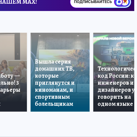
 НАШЕМ MAX!
ПОДПИСЫВАЙТЕСЬ
Вышла серия
домашних ТВ,
Технологичес
аботу —
которые
код России: к
льно! 3
приглянутся и
инженеров и
карьеры
киноманам, и
дизайнеров у
спортивным
говорить на
и
болельщикам
одном языке