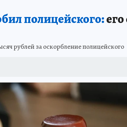
ШЕСТВИЯ
АФИША
АТАКА БЕСПИЛОТНИКОВ НА ЮБК
ИСПЫТАНО Н
рбил полицейского:
его
ысяч рублей за оскорбление полицейского