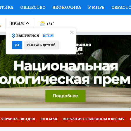
ИТИКА
ОБЩЕСТВО
ЭКОНОМИКА
В МИРЕ
СЕВАСТ
СПОРТ
КОЛУМНИСТЫ
ПРОИСШЕСТВИЯ
НАЦИОНАЛ
КРЫМ
+31
°
ВАШ РЕГИОН —
КРЫМ
Ы
ОТКРЫВАЕМ МИР
Я ЗНАЮ
СЕМЬЯ
ЖЕНСКИЕ СЕ
ДА
ВЫБРАТЬ ДРУГОЙ
ПРОМОКОДЫ
СЕРИАЛЫ
СПЕЦПРОЕКТЫ
ДЕФИЦИТ
ВИЗОР
КОНКУРСЫ
РАБОТА У НАС
ГИД ПОТРЕБИТЕЛЯ
Е НА САЙТЕ
УКРАИНА: СВОДКА
КП В МАХ
СИТУАЦИЯ С БЕНЗИНОМ В КРЫМУ