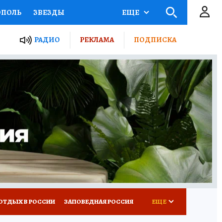
ОПОЛЬ
ЗВЕЗДЫ
ЕЩЕ
ЬНЫЕ ПРОЕКТЫ РОССИИ
РАДИО
РЕКЛАМА
ПОДПИСКА
КРЕТЫ
ПУТЕВОДИТЕЛЬ
 ЖЕЛЕЗА
ТУРИЗМ
ВСЕ О КП
РАДИО КП
ОТДЫХ В РОССИИ
ЗАПОВЕДНАЯ РОССИЯ
ЕЩЕ