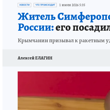
СИТУАЦИЯ С МАЗУТОМ В КРЫМУ
ПРОИС
1 июля 2026 5:35
НОВОСТИ
ЧТО ПРОИСХОДИТ
Житель Симферопол
России:
его посадил
Крымчанин призывал к ракетным уд
Алексей ЕЛАГИН