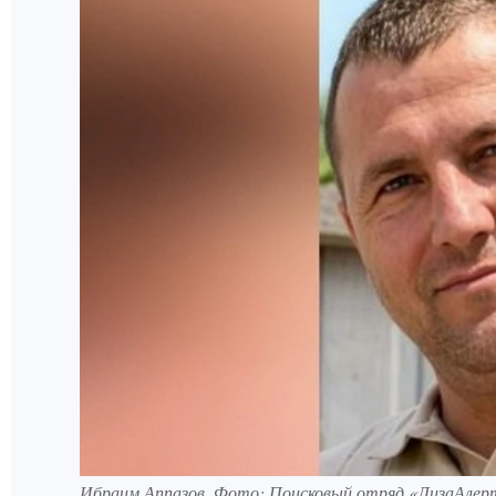
Ибраим Аппазов. Фото: Поисковый отряд «ЛизаАлер