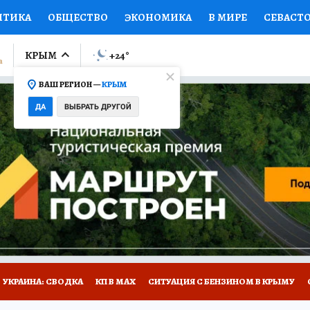
ИТИКА
ОБЩЕСТВО
ЭКОНОМИКА
В МИРЕ
СЕВАСТ
СПОРТ
КОЛУМНИСТЫ
ПРОИСШЕСТВИЯ
НАЦИОНАЛ
КРЫМ
+24
°
ВАШ РЕГИОН —
КРЫМ
Ы
ОТКРЫВАЕМ МИР
Я ЗНАЮ
СЕМЬЯ
ЖЕНСКИЕ СЕ
ДА
ВЫБРАТЬ ДРУГОЙ
ПРОМОКОДЫ
СЕРИАЛЫ
СПЕЦПРОЕКТЫ
ДЕФИЦИТ
ВИЗОР
КОНКУРСЫ
РАБОТА У НАС
ГИД ПОТРЕБИТЕЛЯ
Е НА САЙТЕ
УКРАИНА: СВОДКА
КП В МАХ
СИТУАЦИЯ С БЕНЗИНОМ В КРЫМУ