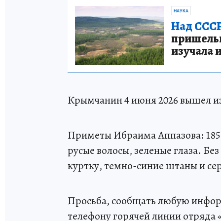
НАУКА
Над СССР
пришельце
изучала 
Крымчанин 4 июня 2026 вышел из
Приметы Ибраима Аппазова: 185 
русые волосы, зеленые глаза. Бе
куртку, темно-синие штаны и се
Просьба, сообщать любую инфо
телефону горячей линии отряда «Л