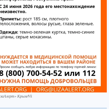
изаАлерт» Крым/Vk