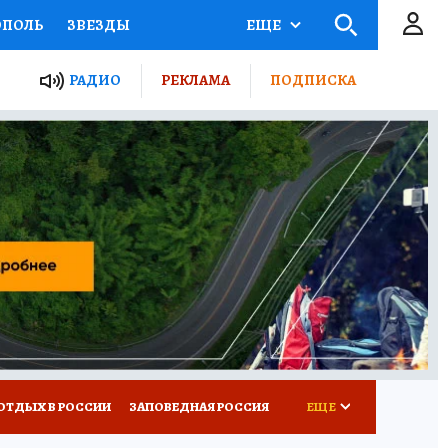
ОПОЛЬ
ЗВЕЗДЫ
ЕЩЕ
ЬНЫЕ ПРОЕКТЫ РОССИИ
РАДИО
РЕКЛАМА
ПОДПИСКА
КРЕТЫ
ПУТЕВОДИТЕЛЬ
 ЖЕЛЕЗА
ТУРИЗМ
ВСЕ О КП
РАДИО КП
ОТДЫХ В РОССИИ
ЗАПОВЕДНАЯ РОССИЯ
ЕЩЕ