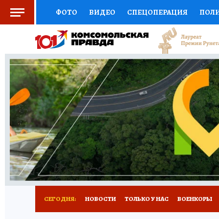
ФОТО
ВИДЕО
СПЕЦОПЕРАЦИЯ
ПОЛ
ЗДОРОВЬЕ
СОЦПОДДЕРЖКА
НАУКА
ВЫБОР ЭКСПЕРТОВ
ДОКТОР
ФИНАНС
КНИЖНАЯ ПОЛКА
ПРОГНОЗЫ НА СПОРТ
ПРЕСС-ЦЕНТР
НЕДВИЖИМОСТЬ
ТЕЛЕ
КОЛЛЕКЦИИ
РЕКЛАМА
ТЕСТЫ
НОВО
СЕГОДНЯ:
НОВОСТИ
ТОЛЬКО У НАС
ВОЕНКОРЫ