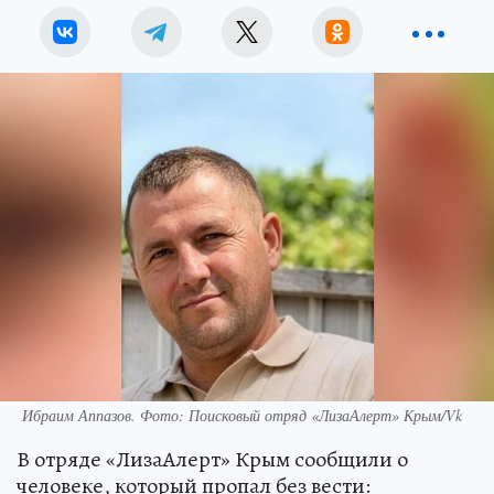
Ибраим Аппазов. Фото: Поисковый отряд «ЛизаАлерт» Крым/Vk
В отряде «ЛизаАлерт» Крым сообщили о
человеке, который пропал без вести: