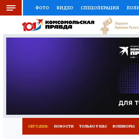
ФОТО
ВИДЕО
СПЕЦОПЕРАЦИЯ
ПОЛ
ЗДОРОВЬЕ
СОЦПОДДЕРЖКА
НАУКА
ВЫБОР ЭКСПЕРТОВ
ДОКТОР
ФИНАНС
КНИЖНАЯ ПОЛКА
ПРОГНОЗЫ НА СПОРТ
ПРЕСС-ЦЕНТР
НЕДВИЖИМОСТЬ
ТЕЛЕ
КОЛЛЕКЦИИ
РЕКЛАМА
ТЕСТЫ
НОВО
СЕГОДНЯ:
НОВОСТИ
ТОЛЬКО У НАС
ВОЕНКОРЫ