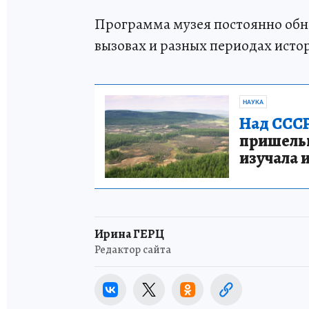
Программа музея постоянно обнов
вызовах и разных периодах ист
НАУКА
Над СССР
пришельце
изучала 
Ирина ГЕРЦ
Редактор сайта