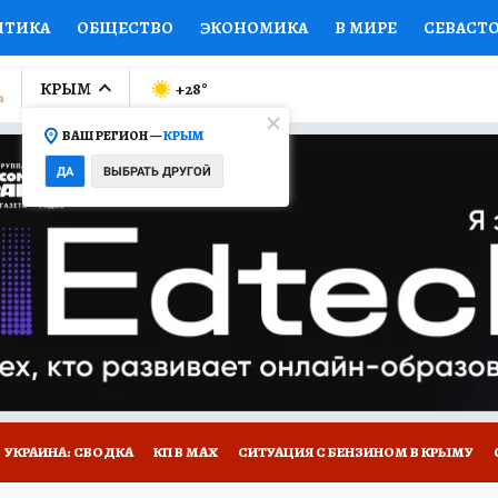
ИТИКА
ОБЩЕСТВО
ЭКОНОМИКА
В МИРЕ
СЕВАСТ
СПОРТ
КОЛУМНИСТЫ
ПРОИСШЕСТВИЯ
НАЦИОНАЛ
КРЫМ
+28
°
ВАШ РЕГИОН —
КРЫМ
Ы
ОТКРЫВАЕМ МИР
Я ЗНАЮ
СЕМЬЯ
ЖЕНСКИЕ СЕ
ДА
ВЫБРАТЬ ДРУГОЙ
ПРОМОКОДЫ
СЕРИАЛЫ
СПЕЦПРОЕКТЫ
ДЕФИЦИТ
ВИЗОР
КОНКУРСЫ
РАБОТА У НАС
ГИД ПОТРЕБИТЕЛЯ
Е НА САЙТЕ
УКРАИНА: СВОДКА
КП В МАХ
СИТУАЦИЯ С БЕНЗИНОМ В КРЫМУ