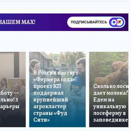
 НАШЕМ MAX!
ПОДПИСЫВАЙТЕСЬ
В России назовут
«Фермера года»:
проект КП
Сколько лоси
аботу —
поддержал
дает молока?
льно! 3
крупнейший
Едем на
карьеры
агрокластер
уникальную
страны «Фуд
лосеферму в
и
Сити»
заповеднике!