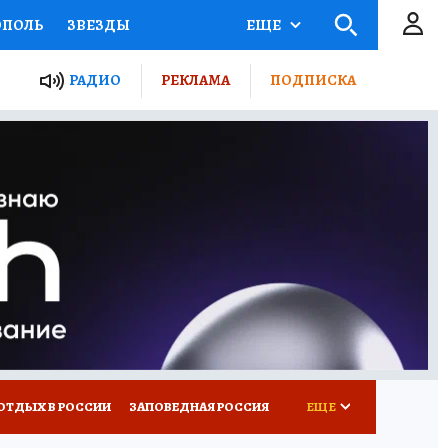
ОПОЛЬ
ЗВЕЗДЫ
ЕЩЕ
ЬНЫЕ ПРОЕКТЫ РОССИИ
РАДИО
РЕКЛАМА
ПОДПИСКА
КРЕТЫ
ПУТЕВОДИТЕЛЬ
 ЖЕЛЕЗА
ТУРИЗМ
ВСЕ О КП
РАДИО КП
ОТДЫХ В РОССИИ
ЗАПОВЕДНАЯ РОССИЯ
ЕЩЕ