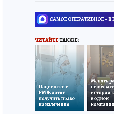
САМОЕ ОПЕРАТИВНОЕ – В
ЧИТАЙТЕ
ТАКЖЕ:
Менять р
Пациентки с
необязате
РМЖ хотят
истории 
получить право
в одной
на излечение
компани