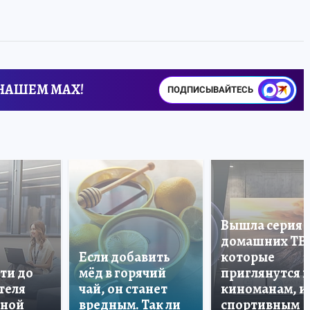
 НАШЕМ MAX!
ПОДПИСЫВАЙТЕСЬ
Вышла серия
домашних ТВ
Если добавить
которые
ти до
мёд в горячий
приглянутся 
теля
чай, он станет
киноманам, и
дной
вредным. Так ли
спортивным