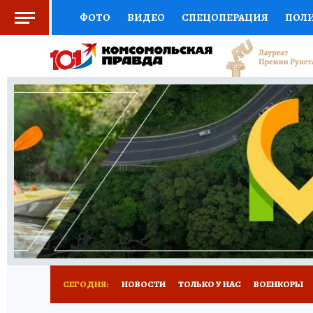
ФОТО
ВИДЕО
СПЕЦОПЕРАЦИЯ
ПОЛ
ЗДОРОВЬЕ
СОЦПОДДЕРЖКА
НАУКА
ВЫБОР ЭКСПЕРТОВ
ДОКТОР
ФИНАНС
КНИЖНАЯ ПОЛКА
ПРОГНОЗЫ НА СПОРТ
ПРЕСС-ЦЕНТР
НЕДВИЖИМОСТЬ
ТЕЛЕ
КОЛЛЕКЦИИ
РЕКЛАМА
ТЕСТЫ
НОВО
СЕГОДНЯ:
НОВОСТИ
ТОЛЬКО У НАС
ВОЕНКОРЫ