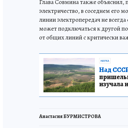
Глава Совмина также объяснил, п
электричество, в соседнем его м
линии электропередач не всегда
может подключаться к другой п
от общих линий с критически в
НАУКА
Над СССР
пришельце
изучала 
Анастасия БУРМИСТРОВА