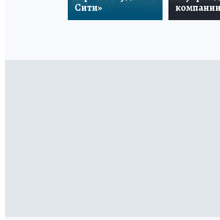
Сити»
компани