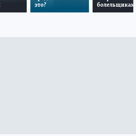
и
это?
болельщикам