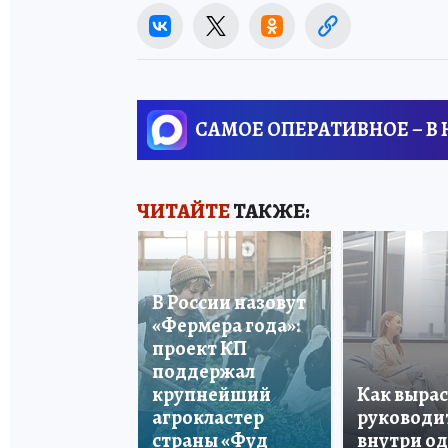
САМОЕ ОПЕРАТИВНОЕ – В
ЧИТАЙТЕ
ТАКЖЕ:
В России назовут
«Фермера года»:
проект КП
поддержал
крупнейший
Как вырас
агрокластер
руководи
страны «Фуд
внутри о