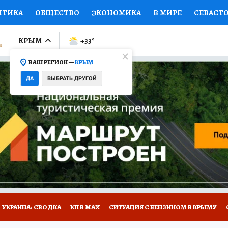
ИТИКА
ОБЩЕСТВО
ЭКОНОМИКА
В МИРЕ
СЕВАСТ
СПОРТ
КОЛУМНИСТЫ
ПРОИСШЕСТВИЯ
НАЦИОНАЛ
КРЫМ
+33
°
ВАШ РЕГИОН —
КРЫМ
Ы
ОТКРЫВАЕМ МИР
Я ЗНАЮ
СЕМЬЯ
ЖЕНСКИЕ СЕ
ДА
ВЫБРАТЬ ДРУГОЙ
ПРОМОКОДЫ
СЕРИАЛЫ
СПЕЦПРОЕКТЫ
ДЕФИЦИТ
ВИЗОР
КОНКУРСЫ
РАБОТА У НАС
ГИД ПОТРЕБИТЕЛЯ
Е НА САЙТЕ
УКРАИНА: СВОДКА
КП В МАХ
СИТУАЦИЯ С БЕНЗИНОМ В КРЫМУ