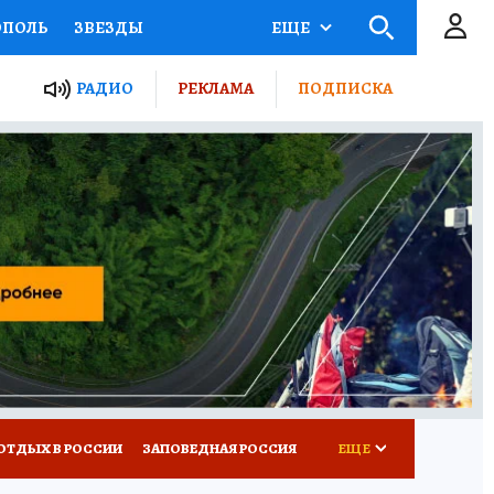
ОПОЛЬ
ЗВЕЗДЫ
ЕЩЕ
ЬНЫЕ ПРОЕКТЫ РОССИИ
РАДИО
РЕКЛАМА
ПОДПИСКА
КРЕТЫ
ПУТЕВОДИТЕЛЬ
 ЖЕЛЕЗА
ТУРИЗМ
ВСЕ О КП
РАДИО КП
ОТДЫХ В РОССИИ
ЗАПОВЕДНАЯ РОССИЯ
ЕЩЕ