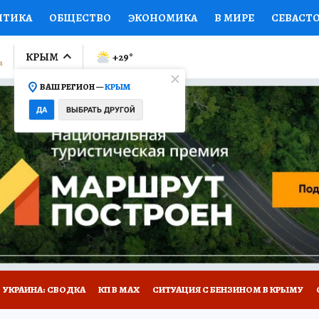
ИТИКА
ОБЩЕСТВО
ЭКОНОМИКА
В МИРЕ
СЕВАСТ
СПОРТ
КОЛУМНИСТЫ
ПРОИСШЕСТВИЯ
НАЦИОНАЛ
КРЫМ
+29
°
ВАШ РЕГИОН —
КРЫМ
Ы
ОТКРЫВАЕМ МИР
Я ЗНАЮ
СЕМЬЯ
ЖЕНСКИЕ СЕ
ДА
ВЫБРАТЬ ДРУГОЙ
ПРОМОКОДЫ
СЕРИАЛЫ
СПЕЦПРОЕКТЫ
ДЕФИЦИТ
ВИЗОР
КОНКУРСЫ
РАБОТА У НАС
ГИД ПОТРЕБИТЕЛЯ
Е НА САЙТЕ
УКРАИНА: СВОДКА
КП В МАХ
СИТУАЦИЯ С БЕНЗИНОМ В КРЫМУ