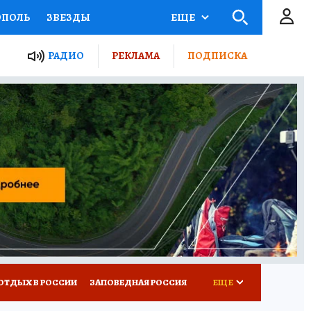
ОПОЛЬ
ЗВЕЗДЫ
ЕЩЕ
ЬНЫЕ ПРОЕКТЫ РОССИИ
РАДИО
РЕКЛАМА
ПОДПИСКА
КРЕТЫ
ПУТЕВОДИТЕЛЬ
 ЖЕЛЕЗА
ТУРИЗМ
ВСЕ О КП
РАДИО КП
ОТДЫХ В РОССИИ
ЗАПОВЕДНАЯ РОССИЯ
ЕЩЕ