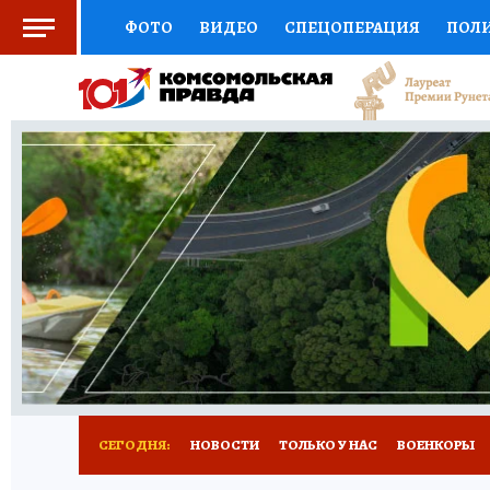
ФОТО
ВИДЕО
СПЕЦОПЕРАЦИЯ
ПОЛ
ЗДОРОВЬЕ
СОЦПОДДЕРЖКА
НАУКА
ВЫБОР ЭКСПЕРТОВ
ДОКТОР
ФИНАНС
КНИЖНАЯ ПОЛКА
ПРОГНОЗЫ НА СПОРТ
ПРЕСС-ЦЕНТР
НЕДВИЖИМОСТЬ
ТЕЛЕ
КОЛЛЕКЦИИ
РЕКЛАМА
ТЕСТЫ
НОВО
СЕГОДНЯ:
НОВОСТИ
ТОЛЬКО У НАС
ВОЕНКОРЫ