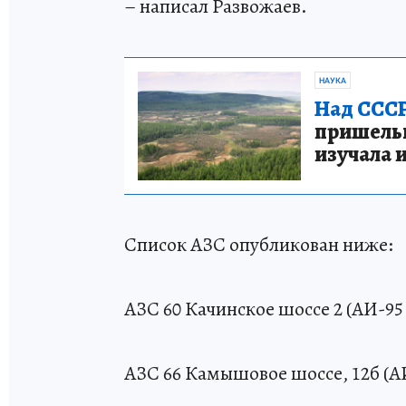
– написал Развожаев.
НАУКА
Над СССР
пришельце
изучала 
Список АЗС опубликован ниже:
АЗС 60 Качинское шоссе 2 (АИ-95 
АЗС 66 Камышовое шоссе, 12б (АИ-