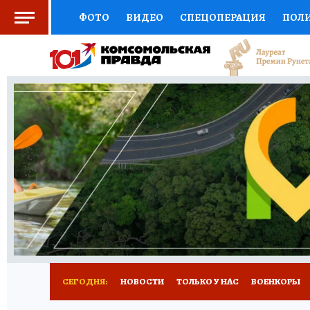
ФОТО
ВИДЕО
СПЕЦОПЕРАЦИЯ
ПОЛ
ЗДОРОВЬЕ
СОЦПОДДЕРЖКА
НАУКА
ВЫБОР ЭКСПЕРТОВ
ДОКТОР
ФИНАНС
КНИЖНАЯ ПОЛКА
ПРОГНОЗЫ НА СПОРТ
ПРЕСС-ЦЕНТР
НЕДВИЖИМОСТЬ
ТЕЛЕ
КОЛЛЕКЦИИ
РЕКЛАМА
ТЕСТЫ
НОВО
СЕГОДНЯ:
НОВОСТИ
ТОЛЬКО У НАС
ВОЕНКОРЫ