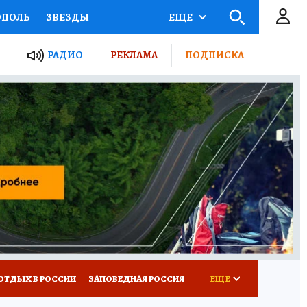
ОПОЛЬ
ЗВЕЗДЫ
ЕЩЕ
ЬНЫЕ ПРОЕКТЫ РОССИИ
РАДИО
РЕКЛАМА
ПОДПИСКА
КРЕТЫ
ПУТЕВОДИТЕЛЬ
 ЖЕЛЕЗА
ТУРИЗМ
ВСЕ О КП
РАДИО КП
ОТДЫХ В РОССИИ
ЗАПОВЕДНАЯ РОССИЯ
ЕЩЕ