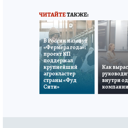
ЧИТАЙТЕ
ТАКЖЕ:
В России назовут
«Фермера года»:
проект КП
поддержал
крупнейший
Как вырас
агрокластер
руководи
страны «Фуд
внутри о
Сити»
компани