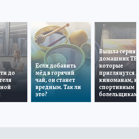
Вышла серия
домашних ТВ
Если добавить
которые
ти до
мёд в горячий
приглянутся 
теля
чай, он станет
киноманам, и
дной
вредным. Так ли
спортивным
и
это?
болельщикам