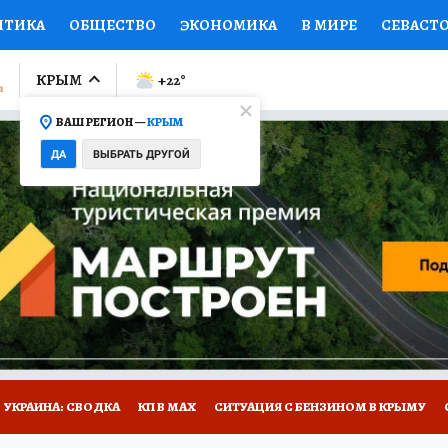
ИТИКА
ОБЩЕСТВО
ЭКОНОМИКА
В МИРЕ
СЕВАСТ
СПОРТ
КОЛУМНИСТЫ
ПРОИСШЕСТВИЯ
НАЦИОНАЛ
КРЫМ
+22
°
ВАШ РЕГИОН —
КРЫМ
Ы
ОТКРЫВАЕМ МИР
Я ЗНАЮ
СЕМЬЯ
ЖЕНСКИЕ СЕ
ДА
ВЫБРАТЬ ДРУГОЙ
ПРОМОКОДЫ
СЕРИАЛЫ
СПЕЦПРОЕКТЫ
ДЕФИЦИТ
ВИЗОР
КОНКУРСЫ
РАБОТА У НАС
ГИД ПОТРЕБИТЕЛЯ
Е НА САЙТЕ
УКРАИНА: СВОДКА
КП В МАХ
СИТУАЦИЯ С БЕНЗИНОМ В КРЫМУ