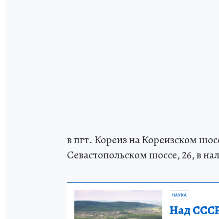
в пгт. Кореиз на Кореизском шоссе
Севастопольском шоссе, 26, в на
НАУКА
Над СССР