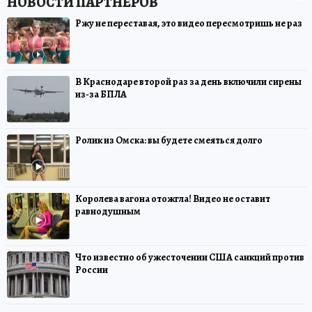
Ржу не переставая, это видео пересмотришь не раз
В Краснодаре второй раз за день включили сирены
из-за БПЛА
Ролик из Омска: вы будете смеяться долго
Королева вагона отожгла! Видео не оставит
равнодушным
Что известно об ужесточении США санкций против
России