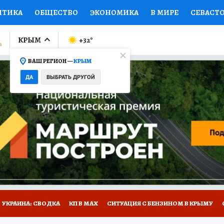
ИТИКА
ОБЩЕСТВО
ЭКОНОМИКА
В МИРЕ
СЕВАСТ
СПОРТ
КОЛУМНИСТЫ
ПРОИСШЕСТВИЯ
НАЦИОНАЛ
КРЫМ
+32
°
ВАШ РЕГИОН —
КРЫМ
Ы
ОТКРЫВАЕМ МИР
Я ЗНАЮ
СЕМЬЯ
ЖЕНСКИЕ СЕ
ДА
ВЫБРАТЬ ДРУГОЙ
ПРОМОКОДЫ
СЕРИАЛЫ
СПЕЦПРОЕКТЫ
ДЕФИЦИТ
ВИЗОР
КОНКУРСЫ
РАБОТА У НАС
ГИД ПОТРЕБИТЕЛЯ
Е НА САЙТЕ
УКРАИНА: СВОДКА
КП В МАХ
СИТУАЦИЯ С БЕНЗИНОМ В КРЫМУ