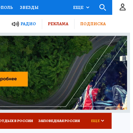
ОПОЛЬ
ЗВЕЗДЫ
ЕЩЕ
ЬНЫЕ ПРОЕКТЫ РОССИИ
РАДИО
РЕКЛАМА
ПОДПИСКА
КРЕТЫ
ПУТЕВОДИТЕЛЬ
 ЖЕЛЕЗА
ТУРИЗМ
ВСЕ О КП
РАДИО КП
ОТДЫХ В РОССИИ
ЗАПОВЕДНАЯ РОССИЯ
ЕЩЕ