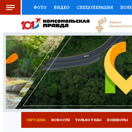
ФОТО
ВИДЕО
СПЕЦОПЕРАЦИЯ
ПОЛ
ЗДОРОВЬЕ
СОЦПОДДЕРЖКА
НАУКА
ВЫБОР ЭКСПЕРТОВ
ДОКТОР
ФИНАНС
КНИЖНАЯ ПОЛКА
ПРОГНОЗЫ НА СПОРТ
ПРЕСС-ЦЕНТР
НЕДВИЖИМОСТЬ
ТЕЛЕ
КОЛЛЕКЦИИ
РЕКЛАМА
ТЕСТЫ
НОВО
СЕГОДНЯ:
НОВОСТИ
ТОЛЬКО У НАС
ВОЕНКОРЫ