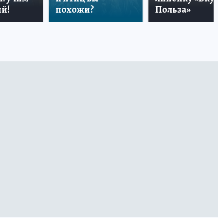
й!
похожи?
Польза»