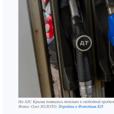
На АЗС Крыма появилось топливо в свободной прода
Фото:
Олег ЗОЛОТО.
Перейти в Фотобанк КП