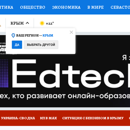
ИТИКА
ОБЩЕСТВО
ЭКОНОМИКА
В МИРЕ
СЕВАСТ
СПОРТ
КОЛУМНИСТЫ
ПРОИСШЕСТВИЯ
НАЦИОНАЛ
КРЫМ
+22
°
ВАШ РЕГИОН —
КРЫМ
Ы
ОТКРЫВАЕМ МИР
Я ЗНАЮ
СЕМЬЯ
ЖЕНСКИЕ СЕ
ДА
ВЫБРАТЬ ДРУГОЙ
ПРОМОКОДЫ
СЕРИАЛЫ
СПЕЦПРОЕКТЫ
ДЕФИЦИТ
ВИЗОР
КОНКУРСЫ
РАБОТА У НАС
ГИД ПОТРЕБИТЕЛЯ
Е НА САЙТЕ
УКРАИНА: СВОДКА
КП В МАХ
СИТУАЦИЯ С БЕНЗИНОМ В КРЫМУ