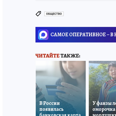
ОБЩЕСТВО
САМОЕ ОПЕРАТИВНОЕ – В
ЧИТАЙТЕ
ТАКЖЕ:
В России
У фанзы 
появилась
оморочка 
банковская карта
мордушки