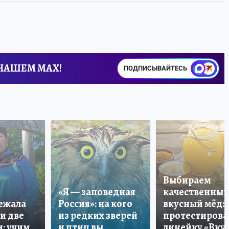
 НАШЕМ MAX!
ПОДПИСЫВАЙТЕСЬ
Выбираем
«Я — заповедная
качественный
лежала
Россия»: на кого
вкусный мёд:
и две
из редких зверей
протестирова
: учим
и птиц вы
линейку «Вкус