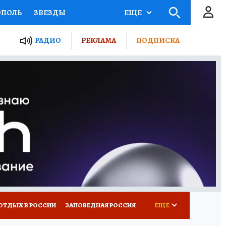
ОПОЛЬ
ЗВЕЗДЫ
ЕЩЕ
ЬНЫЕ ПРОЕКТЫ РОССИИ
РАДИО
РЕКЛАМА
ПОДПИСКА
КРЕТЫ
ПУТЕВОДИТЕЛЬ
 ЖЕЛЕЗА
ТУРИЗМ
ВСЕ О КП
РАДИО КП
ОТДЫХ В РОССИИ
ЗАПОВЕДНАЯ РОССИЯ
ЕЩЕ