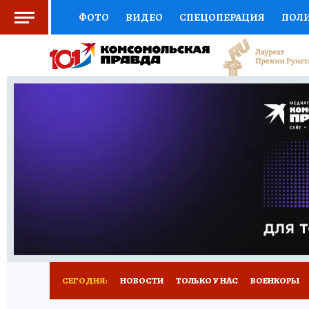
ФОТО
ВИДЕО
СПЕЦОПЕРАЦИЯ
ПОЛ
ЗДОРОВЬЕ
СОЦПОДДЕРЖКА
НАУКА
ВЫБОР ЭКСПЕРТОВ
ДОКТОР
ФИНАНС
КНИЖНАЯ ПОЛКА
ПРОГНОЗЫ НА СПОРТ
ПРЕСС-ЦЕНТР
НЕДВИЖИМОСТЬ
ТЕЛЕ
КОЛЛЕКЦИИ
РЕКЛАМА
ТЕСТЫ
НОВО
СЕГОДНЯ:
НОВОСТИ
ТОЛЬКО У НАС
ВОЕНКОРЫ