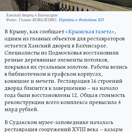
Ханский дворец в Бахчисарае
Фото:
Галина КОВАЛЕНКО.
Перейти в Фотобанк КП
В Крыму, как сообщает
«Крымская газета»
,
одним из главных объектов для реставраторов
остается Ханский дворец в Бахчисарае.
Специалисты из Подмосковья восстановили
резные деревянные элементы потолков,
покрывая их сусальным золотом. Работы велись
в библиотечном и графском корпусах,
конюшне и мечети. Реставрация 16 строений
дворца близится к завершению – на начало
года были восстановлены 12. Общая стоимость
реконструкции всего комплекса превысила 4
млрд рублей.
В Судакском музее-заповеднике началась
реставрация сооружений XVIII века – казарм