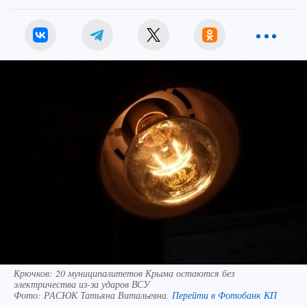
Крючков: 20 муниципалитетов Крыма остаются без
электричества из-за ударов ВСУ
Фото:
РАСЮК Татьяна Витальевна.
Перейти в Фотобанк КП