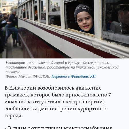
Евпатория - единственный город в Крыму, где сохранилось
трамвайное движение, работающее на уникальной узкоколейной
системе
Фото:
Михаил ФРОЛОВ.
Перейти в Фотобанк КП
В Евпатории возобновилось движение
трамваев, которое было приостановлено 7
июля из-за отсутствия электроэнергии,
сообщили в администрации курортного
города.
- В связи с отсутствием электроснабжения