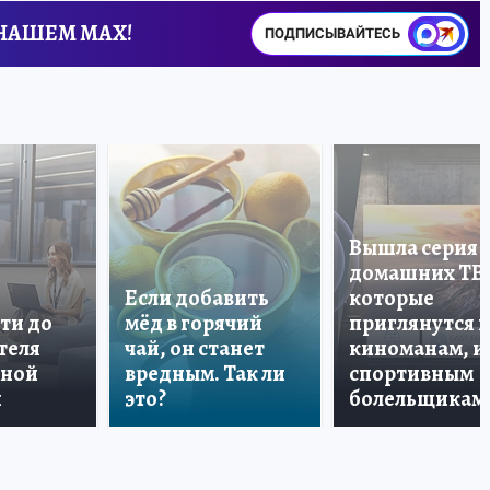
 НАШЕМ MAX!
ПОДПИСЫВАЙТЕСЬ
Вышла серия
домашних ТВ
Если добавить
которые
ти до
мёд в горячий
приглянутся 
теля
чай, он станет
киноманам, и
дной
вредным. Так ли
спортивным
и
это?
болельщикам