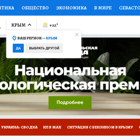
ИТИКА
ОБЩЕСТВО
ЭКОНОМИКА
В МИРЕ
СЕВАСТ
СПОРТ
КОЛУМНИСТЫ
ПРОИСШЕСТВИЯ
НАЦИОНАЛ
КРЫМ
+22
°
ВАШ РЕГИОН —
КРЫМ
Ы
ОТКРЫВАЕМ МИР
Я ЗНАЮ
СЕМЬЯ
ЖЕНСКИЕ СЕ
ДА
ВЫБРАТЬ ДРУГОЙ
ПРОМОКОДЫ
СЕРИАЛЫ
СПЕЦПРОЕКТЫ
ДЕФИЦИТ
ВИЗОР
КОНКУРСЫ
РАБОТА У НАС
ГИД ПОТРЕБИТЕЛЯ
Е НА САЙТЕ
УКРАИНА: СВОДКА
КП В МАХ
СИТУАЦИЯ С БЕНЗИНОМ В КРЫМУ