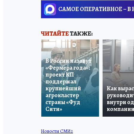
САМОЕ ОПЕРАТИВНОЕ – В
ЧИТАЙТЕ
ТАКЖЕ:
В России назовут
«Фермера года»:
проект КП
поддержал
крупнейший
Как вырас
агрокластер
руководи
страны «Фуд
внутри о
Сити»
компани
Новости СМИ2