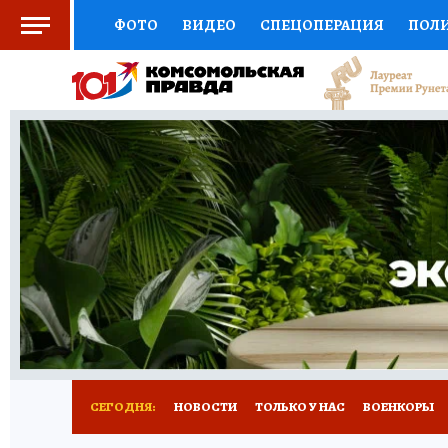
ФОТО
ВИДЕО
СПЕЦОПЕРАЦИЯ
ПОЛ
ЗДОРОВЬЕ
СОЦПОДДЕРЖКА
НАУКА
ВЫБОР ЭКСПЕРТОВ
ДОКТОР
ФИНАНС
КНИЖНАЯ ПОЛКА
ПРОГНОЗЫ НА СПОРТ
ПРЕСС-ЦЕНТР
НЕДВИЖИМОСТЬ
ТЕЛЕ
КОЛЛЕКЦИИ
РЕКЛАМА
ТЕСТЫ
НОВО
СЕГОДНЯ:
НОВОСТИ
ТОЛЬКО У НАС
ВОЕНКОРЫ