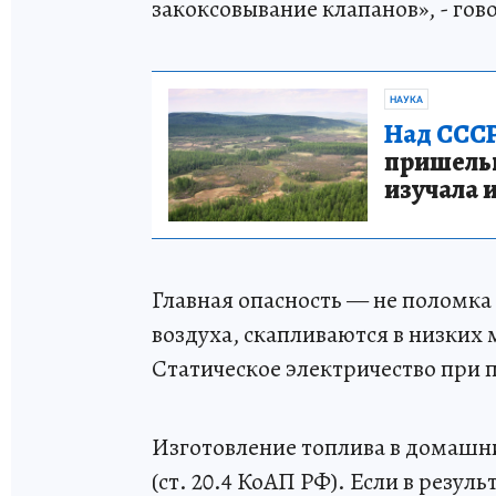
закоксовывание клапанов», - гов
НАУКА
Над СССР
пришельце
изучала 
Главная опасность — не поломка 
воздуха, скапливаются в низких 
Статическое электричество при 
Изготовление топлива в домашн
(ст. 20.4 КоАП РФ). Если в резул