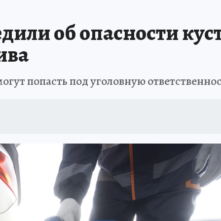
ШЕСТВИЯ
АФИША
АТАКА БЕСПИЛОТНИКОВ НА ЮБК
ИСПЫТАНО Н
или об опасности кус
ива
огут попасть под уголовную ответственно