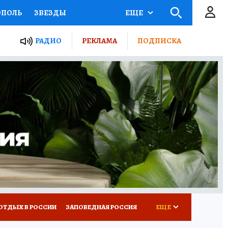
ОПОЛЬ
ЗВЕЗДЫ
ЕЩЕ
ЬНЫЕ ПРОЕКТЫ РОССИИ
РАДИО
РЕКЛАМА
ПОДПИСКА
КРЕТЫ
ПУТЕВОДИТЕЛЬ
 ЖЕЛЕЗА
ТУРИЗМ
ВСЕ О КП
РАДИО КП
ОТДЫХ В РОССИИ
ЗАПОВЕДНАЯ РОССИЯ
ЕЩЕ