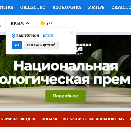
ИТИКА
ОБЩЕСТВО
ЭКОНОМИКА
В МИРЕ
СЕВАСТ
СПОРТ
КОЛУМНИСТЫ
ПРОИСШЕСТВИЯ
НАЦИОНАЛ
КРЫМ
+33
°
ВАШ РЕГИОН —
КРЫМ
Ы
ОТКРЫВАЕМ МИР
Я ЗНАЮ
СЕМЬЯ
ЖЕНСКИЕ СЕ
ДА
ВЫБРАТЬ ДРУГОЙ
ПРОМОКОДЫ
СЕРИАЛЫ
СПЕЦПРОЕКТЫ
ДЕФИЦИТ
ВИЗОР
КОНКУРСЫ
РАБОТА У НАС
ГИД ПОТРЕБИТЕЛЯ
Е НА САЙТЕ
УКРАИНА: СВОДКА
КП В МАХ
СИТУАЦИЯ С БЕНЗИНОМ В КРЫМУ