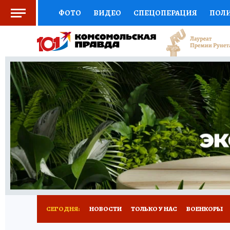
ФОТО
ВИДЕО
СПЕЦОПЕРАЦИЯ
ПОЛ
ЗДОРОВЬЕ
СОЦПОДДЕРЖКА
НАУКА
ВЫБОР ЭКСПЕРТОВ
ДОКТОР
ФИНАНС
КНИЖНАЯ ПОЛКА
ПРОГНОЗЫ НА СПОРТ
ПРЕСС-ЦЕНТР
НЕДВИЖИМОСТЬ
ТЕЛЕ
КОЛЛЕКЦИИ
РЕКЛАМА
ТЕСТЫ
НОВО
СЕГОДНЯ:
НОВОСТИ
ТОЛЬКО У НАС
ВОЕНКОРЫ