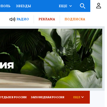
ОПОЛЬ
ЗВЕЗДЫ
ЕЩЕ
ЬНЫЕ ПРОЕКТЫ РОССИИ
РАДИО
РЕКЛАМА
ПОДПИСКА
КРЕТЫ
ПУТЕВОДИТЕЛЬ
 ЖЕЛЕЗА
ТУРИЗМ
ВСЕ О КП
РАДИО КП
ОТДЫХ В РОССИИ
ЗАПОВЕДНАЯ РОССИЯ
ЕЩЕ