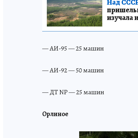
Над СССР
пришельце
изучала 
— АИ-95 — 25 машин
— АИ-92 — 50 машин
— ДТ NP — 25 машин
Орлиное