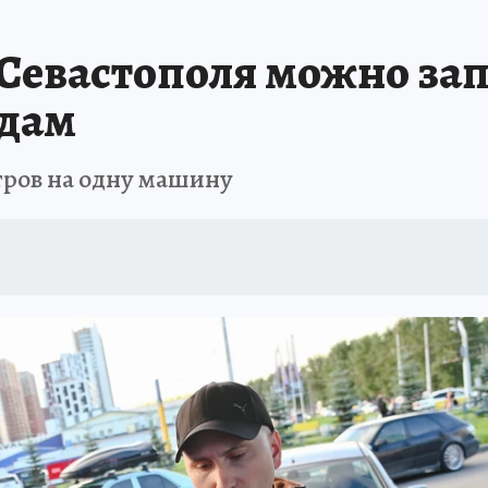
ШЕСТВИЯ
АФИША
АТАКА БЕСПИЛОТНИКОВ НА ЮБК
ИСПЫТАНО Н
 Севастополя можно зап
одам
тров на одну машину