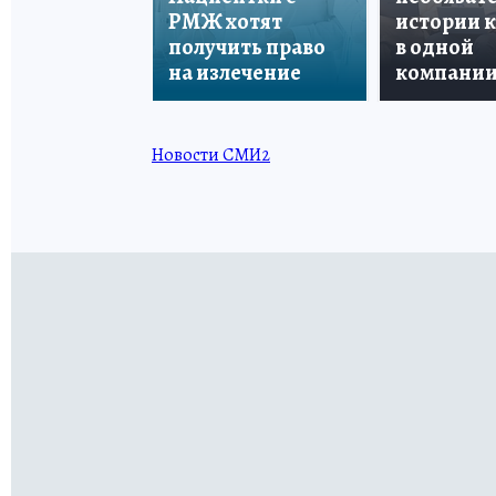
РМЖ хотят
истории 
получить право
в одной
на излечение
компани
Новости СМИ2