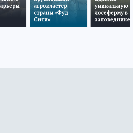
карьеры
агрокластер
уникальную
страны «Фуд
лосеферму в
и
Сити»
заповеднике!