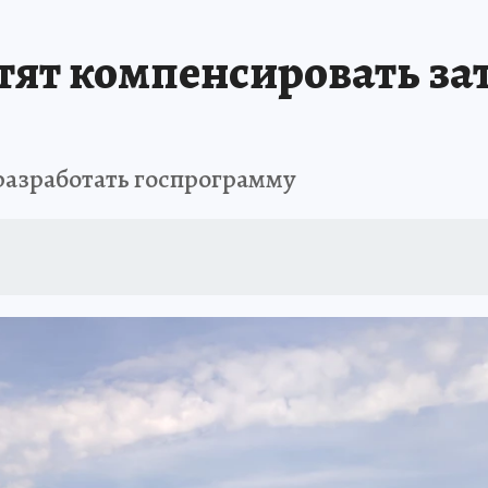
ШЕСТВИЯ
АФИША
АТАКА БЕСПИЛОТНИКОВ НА ЮБК
ИСПЫТАНО Н
тят компенсировать за
разработать госпрограмму