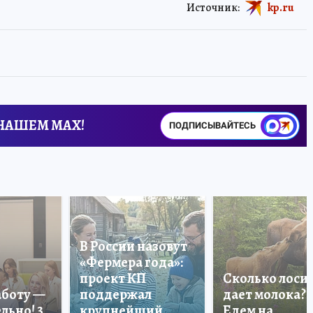
Источник:
kp.ru
 НАШЕМ MAX!
ПОДПИСЫВАЙТЕСЬ
В России назовут
«Фермера года»:
проект КП
Сколько лоси
аботу —
поддержал
дает молока?
льно! 3
крупнейший
Едем на