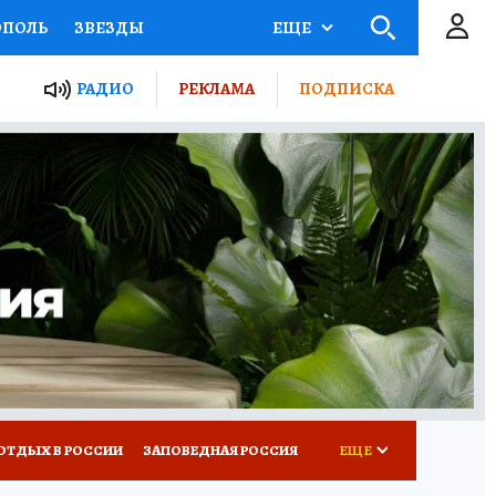
ОПОЛЬ
ЗВЕЗДЫ
ЕЩЕ
ЬНЫЕ ПРОЕКТЫ РОССИИ
РАДИО
РЕКЛАМА
ПОДПИСКА
КРЕТЫ
ПУТЕВОДИТЕЛЬ
 ЖЕЛЕЗА
ТУРИЗМ
ВСЕ О КП
РАДИО КП
ОТДЫХ В РОССИИ
ЗАПОВЕДНАЯ РОССИЯ
ЕЩЕ