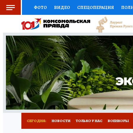
ФОТО
ВИДЕО
СПЕЦОПЕРАЦИЯ
ПОЛ
ЗДОРОВЬЕ
СОЦПОДДЕРЖКА
НАУКА
ВЫБОР ЭКСПЕРТОВ
ДОКТОР
ФИНАНС
КНИЖНАЯ ПОЛКА
ПРОГНОЗЫ НА СПОРТ
ПРЕСС-ЦЕНТР
НЕДВИЖИМОСТЬ
ТЕЛЕ
КОЛЛЕКЦИИ
РЕКЛАМА
ТЕСТЫ
НОВО
СЕГОДНЯ:
НОВОСТИ
ТОЛЬКО У НАС
ВОЕНКОРЫ