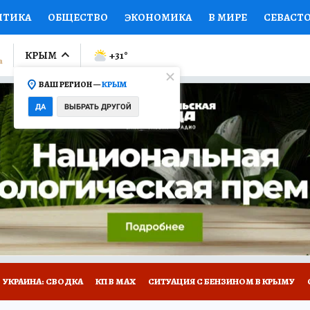
ИТИКА
ОБЩЕСТВО
ЭКОНОМИКА
В МИРЕ
СЕВАСТ
СПОРТ
КОЛУМНИСТЫ
ПРОИСШЕСТВИЯ
НАЦИОНАЛ
КРЫМ
+31
°
ВАШ РЕГИОН —
КРЫМ
Ы
ОТКРЫВАЕМ МИР
Я ЗНАЮ
СЕМЬЯ
ЖЕНСКИЕ СЕ
ДА
ВЫБРАТЬ ДРУГОЙ
ПРОМОКОДЫ
СЕРИАЛЫ
СПЕЦПРОЕКТЫ
ДЕФИЦИТ
ВИЗОР
КОНКУРСЫ
РАБОТА У НАС
ГИД ПОТРЕБИТЕЛЯ
Е НА САЙТЕ
УКРАИНА: СВОДКА
КП В МАХ
СИТУАЦИЯ С БЕНЗИНОМ В КРЫМУ