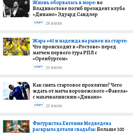
Жизнь оборвалась в море:
во
Владивостоке погиб президент клуба
«Динамо» Эдуард Сандлер
28 июля
СПОРТ
Жара +40 и надежда на рывок на старте:
Что происходит в «Ростове» перед
матчем первого тура РПЛ с
«Оренбургом»
25 июля
СПОРТ
Как снять стартовое проклятие? Чего
ждать от матча воронежского «Факела»
с махачкалинским «Динамо»
25 июля
СПОРТ
Фигуристка Евгения Медведева
раскрыла детали свадьбы:
Больше 100