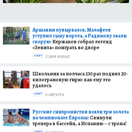
Аршавин кувыркался, Малафеев
уступил сыну ворота, а Радимову звали
скорую:
Кержаков собрал легенд
«Зенита» поиграть во дворе
2 дня назад
СПОРТ
Школьник за полчаса 230 раз поднял 20-
килограмовую гирю: как ему это
удалось
6 августа
СПОРТ
Русские синхронистки взяли три золота
на чемпионате Европы:
Скинули
тренера в бассейн, а Испанию – с трона!
СПОРТ