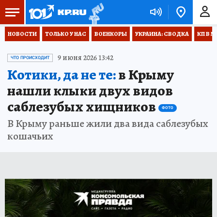
НОВОСТИ
ТОЛЬКО У НАС
ВОЕНКОРЫ
УКРАИНА: СВОДКА
КП В М
9 июня 2026 13:42
ЧТО ПРОИСХОДИТ
Котики, да не те:
в Крыму
нашли клыки двух видов
саблезубых хищников
ФОТО
В Крыму раньше жили два вида саблезубых
кошачьих