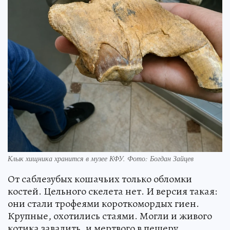
Клык хищника хранится в музее КФУ. Фото: Богдан Зайцев
От саблезубых кошачьих только обломки
костей. Цельного скелета нет. И версия такая:
они стали трофеями короткомордых гиен.
Крупные, охотились стаями. Могли и живого
котика завалить, и мертвого в пещеру