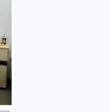
хбарт.