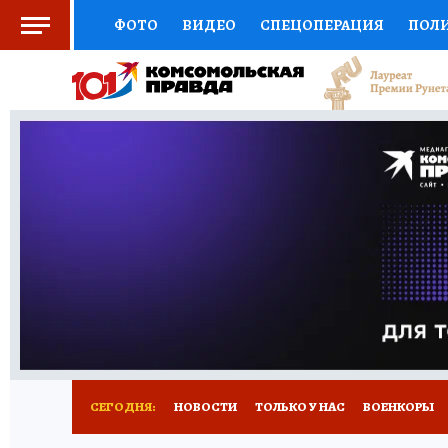
ФОТО
ВИДЕО
СПЕЦОПЕРАЦИЯ
ПОЛ
ЗДОРОВЬЕ
СОЦПОДДЕРЖКА
НАУКА
ВЫБОР ЭКСПЕРТОВ
ДОКТОР
ФИНАНС
КНИЖНАЯ ПОЛКА
ПРОГНОЗЫ НА СПОРТ
ПРЕСС-ЦЕНТР
НЕДВИЖИМОСТЬ
ТЕЛЕ
КОЛЛЕКЦИИ
РЕКЛАМА
ТЕСТЫ
НОВО
СЕГОДНЯ:
НОВОСТИ
ТОЛЬКО У НАС
ВОЕНКОРЫ