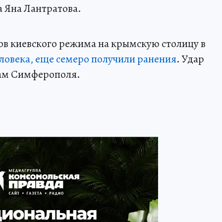
а Яна Лантратова.
ов киевского режима на крымскую столицу в
еловека, еще семеро получили ранения
. Удар
там Симферополя.