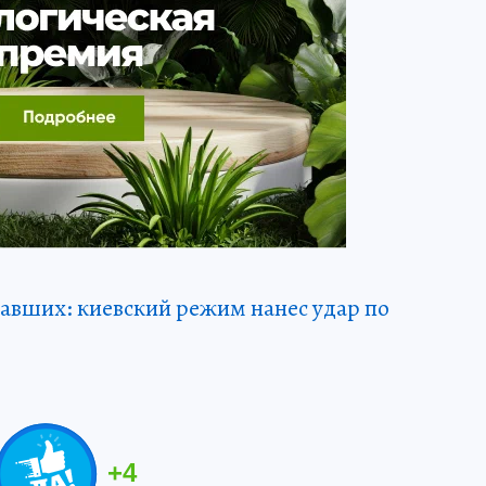
авших: киевский режим нанес удар по
+
4