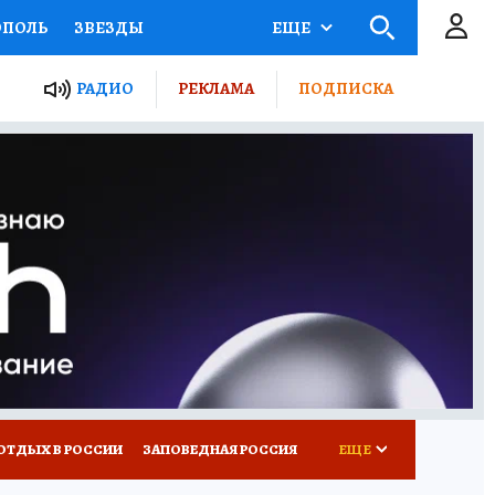
ОПОЛЬ
ЗВЕЗДЫ
ЕЩЕ
ЬНЫЕ ПРОЕКТЫ РОССИИ
РАДИО
РЕКЛАМА
ПОДПИСКА
КРЕТЫ
ПУТЕВОДИТЕЛЬ
 ЖЕЛЕЗА
ТУРИЗМ
ВСЕ О КП
РАДИО КП
ОТДЫХ В РОССИИ
ЗАПОВЕДНАЯ РОССИЯ
ЕЩЕ