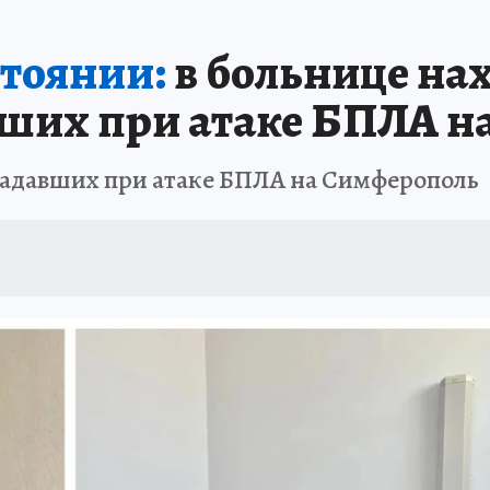
ШЕСТВИЯ
АФИША
АТАКА БЕСПИЛОТНИКОВ НА ЮБК
ИСПЫТАНО Н
стоянии:
в больнице на
вших при атаке БПЛА 
радавших при атаке БПЛА на Симферополь