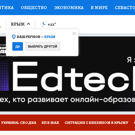
ИТИКА
ОБЩЕСТВО
ЭКОНОМИКА
В МИРЕ
СЕВАСТ
СПОРТ
КОЛУМНИСТЫ
ПРОИСШЕСТВИЯ
НАЦИОНАЛ
КРЫМ
+22
°
ВАШ РЕГИОН —
КРЫМ
Ы
ОТКРЫВАЕМ МИР
Я ЗНАЮ
СЕМЬЯ
ЖЕНСКИЕ СЕ
ДА
ВЫБРАТЬ ДРУГОЙ
ПРОМОКОДЫ
СЕРИАЛЫ
СПЕЦПРОЕКТЫ
ДЕФИЦИТ
ВИЗОР
КОНКУРСЫ
РАБОТА У НАС
ГИД ПОТРЕБИТЕЛЯ
Е НА САЙТЕ
УКРАИНА: СВОДКА
КП В МАХ
СИТУАЦИЯ С БЕНЗИНОМ В КРЫМУ